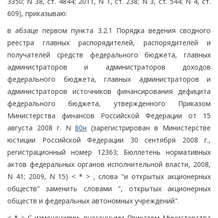
3350; N 38, ст. 4844; 2011, N 1, ст. 238; N 3, ст. 544; N 4, ст.
609), приказываю:
в абзаце первом пункта 3.2.1 Порядка ведения сводного
реестра главных распорядителей, распорядителей и
получателей средств федерального бюджета, главных
администраторов и администраторов доходов
федерального бюджета, главных администраторов и
администраторов источников финансирования дефицита
федерального бюджета, утвержденного Приказом
Министерства финансов Российской Федерации от 15
августа 2008 г. N
80н
(зарегистрирован в Министерстве
юстиции Российской Федерации 30 сентября 2008 г.,
регистрационный номер 12363; Бюллетень нормативных
актов федеральных органов исполнительной власти, 2008,
N 41; 2009, N 15) < * > , слова "и открытых акционерных
обществ" заменить словами ", открытых акционерных
обществ и федеральных автономных учреждений".
< * > С изменениями, внесенными Приказом Министерства