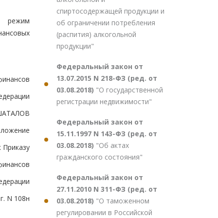
спиртосодержащей продукции и
й режим
об ограничении потребления
нансовых
(распития) алкогольной
продукции"
Федеральный закон от
13.07.2015 N 218-ФЗ (ред. от
финансов
03.08.2018)
"О государственной
едерации
регистрации недвижимости"
ШАТАЛОВ
Федеральный закон от
иложение
15.11.1997 N 143-ФЗ (ред. от
03.08.2018)
"Об актах
к Приказу
гражданского состояния"
финансов
Федеральный закон от
едерации
27.11.2010 N 311-ФЗ (ред. от
г. N 108н
03.08.2018)
"О таможенном
регулировании в Российской