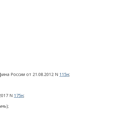
нфина России от 21.08.2012 N
115н
;
.2017 N
175н
;
нь);