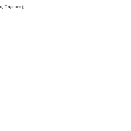
к, Олдерни);