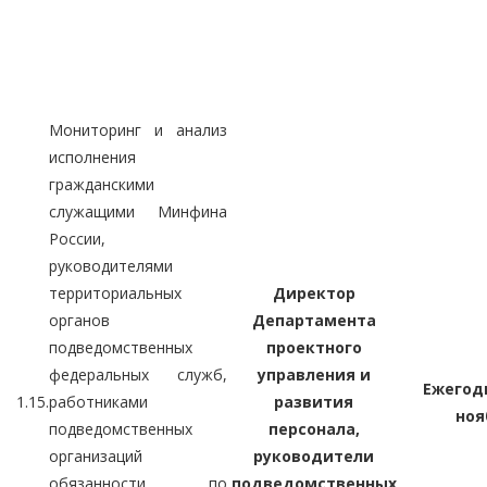
Мониторинг и анализ
исполнения
гражданскими
служащими Минфина
России,
руководителями
территориальных
Директор
органов
Департамента
подведомственных
проектного
федеральных служб,
управления и
Ежегодн
1.15.
работниками
развития
ноя
подведомственных
персонала,
организаций
руководители
обязанности по
подведомственных