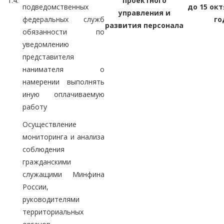
1.4.
проектного
подведомственных
до 15 окт
управления и
федеральных служб
го
развития персонала
обязанности по
уведомлению
представителя
нанимателя о
намерении выполнять
иную оплачиваемую
работу
Осуществление
мониторинга и анализа
соблюдения
гражданскими
служащими Минфина
России,
руководителями
территориальных