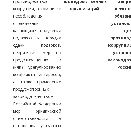
противодействия
подведомственных
запре
коррупции, в том числе
организаций
неиспо
несоблюдения
обязан
ограничений,
установ
касающихся получения
це
подарков и порядка
противо
сдачи подарков,
коррупции
непринятия мер по
устано
предотвращению и
законода
(или) урегулированию
Росси
конфликта интересов,
а также применение
предусмотренных
законодательством
Российской Федерации
мер юридической
ответственности в
отношении указанных