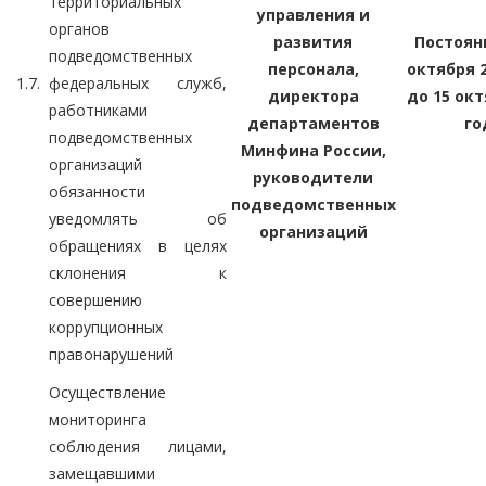
территориальных
управления и
органов
развития
Постоянн
подведомственных
персонала,
октября 2
1.7.
федеральных служб,
директора
до 15 окт
работниками
департаментов
го
подведомственных
Минфина России,
организаций
руководители
обязанности
подведомственных
уведомлять об
организаций
обращениях в целях
склонения к
совершению
коррупционных
правонарушений
Осуществление
мониторинга
соблюдения лицами,
замещавшими