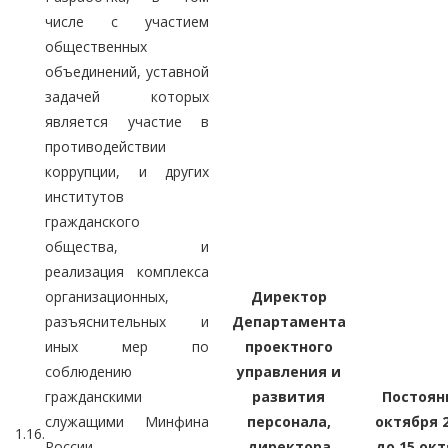
числе с участием
общественных
объединений, уставной
задачей которых
является участие в
противодействии
коррупции, и других
институтов
гражданского
общества, и
реализация комплекса
организационных,
Директор
разъяснительных и
Департамента
иных мер по
проектного
соблюдению
управления и
гражданскими
развития
Постоянн
служащими Минфина
персонала,
октября 2
1.16.
России,
директора
до 15 окт