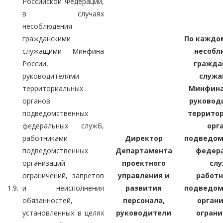
Российской Федерации,
в случаях
несоблюдения
гражданскими
По каждо
служащими Минфина
несобл
России,
гражда
руководителями
служ
территориальных
Минфина
органов
руковод
подведомственных
террито
федеральных служб,
орг
работниками
Директор
подведом
подведомственных
Департамента
федер
организаций
проектного
слу
ограничений, запретов
управления и
работ
1.9.
и неисполнения
развития
подведом
обязанностей,
персонала,
орган
установленных в целях
руководители
ограни