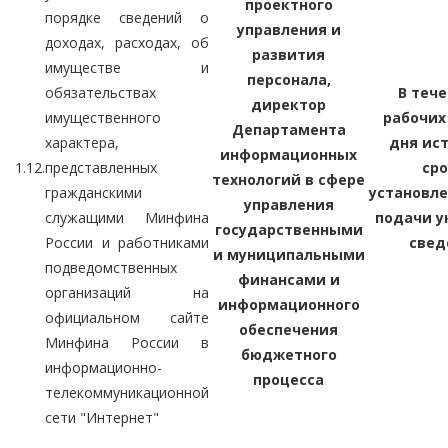
проектного
порядке сведений о
управления и
доходах, расходах, об
развития
имуществе и
персонала,
обязательствах
В тече
директор
имущественного
рабочих
Департамента
характера,
дня ис
информационных
1.12.
представленных
сро
технологий в сфере
гражданскими
установле
управления
служащими Минфина
подачи у
государственными
России и работниками
свед
и муниципальными
подведомственных
финансами и
организаций на
информационного
официальном сайте
обеспечения
Минфина России в
бюджетного
информационно-
процесса
телекоммуникационной
сети "Интернет"