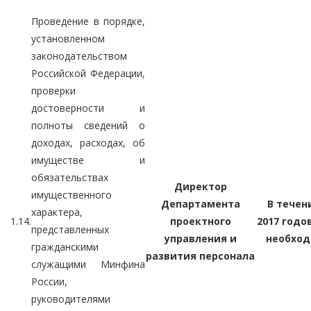
Проведение в порядке,
установленном
законодательством
Российской Федерации,
проверки
достоверности и
полноты сведений о
доходах, расходах, об
имуществе и
обязательствах
Директор
имущественного
Департамента
В течени
характера,
1.14.
проектного
2017 годо
представленных
управления и
необход
гражданскими
развития персонала
служащими Минфина
России,
руководителями