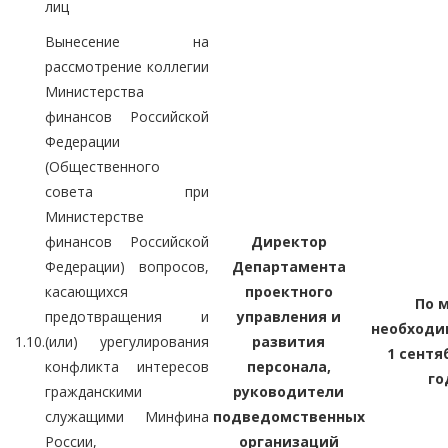
лиц
Вынесение на
рассмотрение коллегии
Министерства
финансов Российской
Федерации
(Общественного
совета при
Министерстве
финансов Российской
Директор
Федерации) вопросов,
Департамента
касающихся
проектного
По 
предотвращения и
управления и
необходи
1.10.
(или) урегулирования
развития
1 сентя
конфликта интересов
персонала,
го
гражданскими
руководители
служащими Минфина
подведомственных
России,
организаций