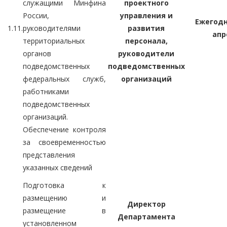
служащими Минфина
проектного
России,
управления и
Ежегодн
1.11.
руководителями
развития
апр
территориальных
персонала,
органов
руководители
подведомственных
подведомственных
федеральных служб,
организаций
работниками
подведомственных
организаций.
Обеспечение контроля
за своевременностью
представления
указанных сведений
Подготовка к
размещению и
Директор
размещение в
Департамента
установленном