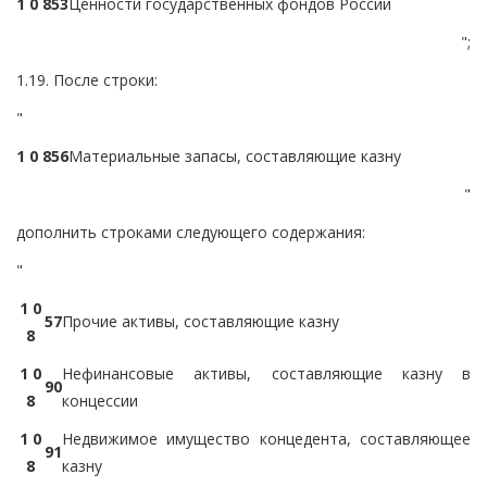
1 0 8
5
3
Ценности государственных фондов России
";
1.19. После строки:
"
1 0 8
5
6
Материальные запасы, составляющие казну
"
дополнить строками следующего содержания:
"
1 0
5
7
Прочие активы, составляющие казну
8
1 0
Нефинансовые активы, составляющие казну в
9
0
8
концессии
1 0
Недвижимое имущество концедента, составляющее
9
1
8
казну