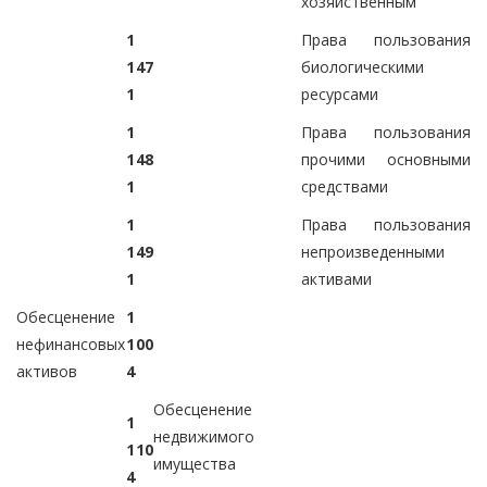
хозяйственным
1
Права пользования
1
4
7
биологическими
1
ресурсами
1
Права пользования
1
4
8
прочими основными
1
средствами
1
Права пользования
1
4
9
непроизведенными
1
активами
Обесценение
1
нефинансовых
1
0
0
активов
4
Обесценение
1
недвижимого
1
1
0
имущества
4