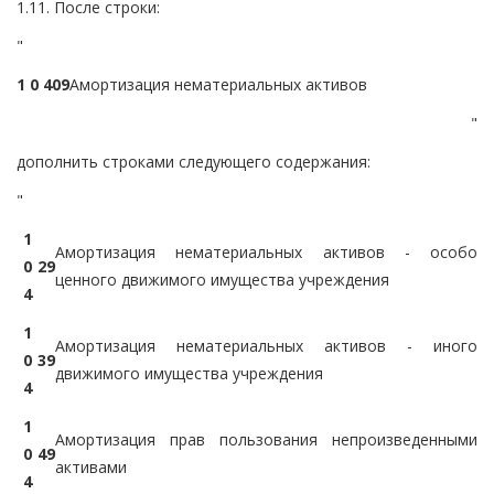
1.11. После строки:
"
1 0 4
0
9
Амортизация нематериальных активов
"
дополнить строками следующего содержания:
"
1
Амортизация нематериальных активов - особо
0
2
9
ценного движимого имущества учреждения
4
1
Амортизация нематериальных активов - иного
0
3
9
движимого имущества учреждения
4
1
Амортизация прав пользования непроизведенными
0
4
9
активами
4