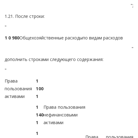
";
1.21. После строки:
"
1 0 9
8
0
Общехозяйственные расходы
по видам расходов
"
дополнить строками следующего содержания:
"
Права
1
пользования
1
0
0
активами
1
1
Права пользования
1
4
0
нефинансовыми
1
активами
1
Права пользования