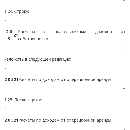
";
1.24. Строку:
"
2 0
Расчеты с плательщиками доходов от
2
1
5
собственности
"
изложить в следующей редакции:
"
2 0 5
2
1
Расчеты по доходам от операционной аренды
";
1.25. После строки:
"
2 0 5
2
1
Расчеты по доходам от операционной аренды