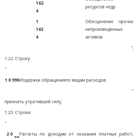
1
6
2
ресурсов недр
4
1
Обесценение прочих
1
6
3
непроизведенных
4
активов
";
1.22. Строку:
"
1 0 9
9
0
Издержки обращения
по видам расходов
"
признать утратившей силу;
1.23. Строки:
"
2 0
Расчеты по доходам от оказания платных работ,
3
0