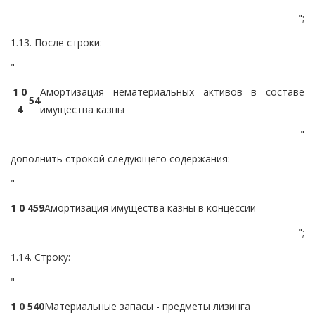
";
1.13. После строки:
"
1 0
Амортизация нематериальных активов в составе
5
4
4
имущества казны
"
дополнить строкой следующего содержания:
"
1 0 4
5
9
Амортизация имущества казны в концессии
";
1.14. Строку:
"
1 0 5
4
0
Материальные запасы - предметы лизинга