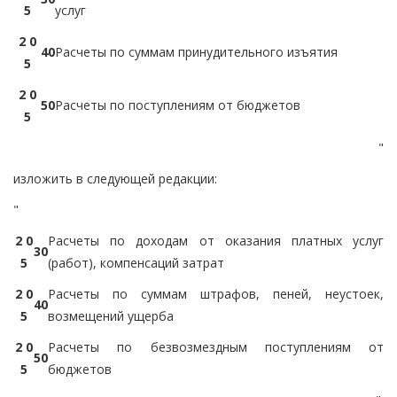
5
услуг
2 0
4
0
Расчеты по суммам принудительного изъятия
5
2 0
5
0
Расчеты по поступлениям от бюджетов
5
"
изложить в следующей редакции:
"
2 0
Расчеты по доходам от оказания платных услуг
3
0
5
(работ), компенсаций затрат
2 0
Расчеты по суммам штрафов, пеней, неустоек,
4
0
5
возмещений ущерба
2 0
Расчеты по безвозмездным поступлениям от
5
0
5
бюджетов