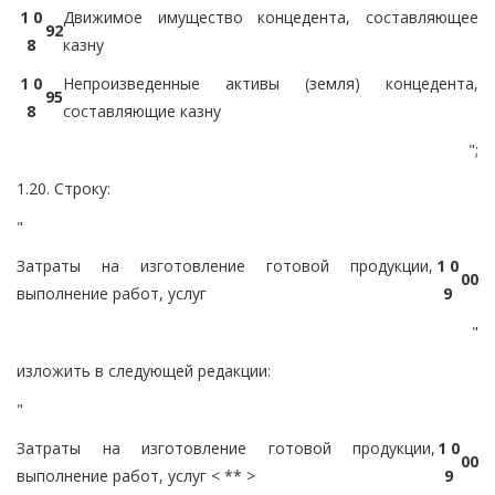
1 0
Движимое имущество концедента, составляющее
9
2
8
казну
1 0
Непроизведенные активы (земля) концедента,
9
5
8
составляющие казну
";
1.20. Строку:
"
Затраты на изготовление готовой продукции,
1 0
0
0
выполнение работ, услуг
9
"
изложить в следующей редакции:
"
Затраты на изготовление готовой продукции,
1 0
0
0
выполнение работ, услуг < ** >
9