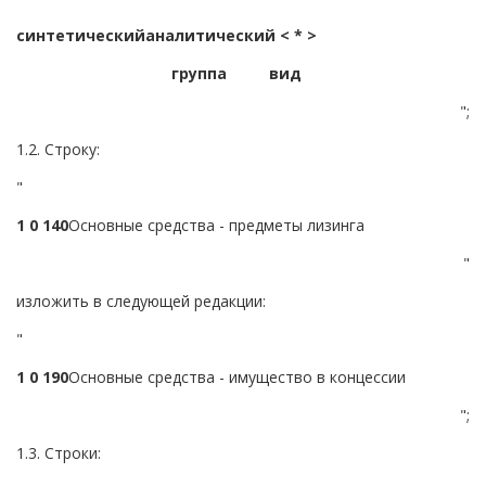
синтетический
аналитический < * >
группа
вид
";
1.2. Строку:
"
1 0 1
4
0
Основные средства - предметы лизинга
"
изложить в следующей редакции:
"
1 0 1
9
0
Основные средства - имущество в концессии
";
1.3. Строки: