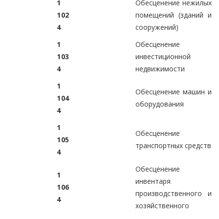
1
Обесценение нежилых
1
0
2
помещений (зданий и
4
сооружений)
1
Обесценение
1
0
3
инвестиционной
4
недвижимости
1
Обесценение машин и
1
0
4
оборудования
4
1
Обесценение
1
0
5
транспортных средств
4
Обесценение
1
инвентаря
1
0
6
производственного и
4
хозяйственного