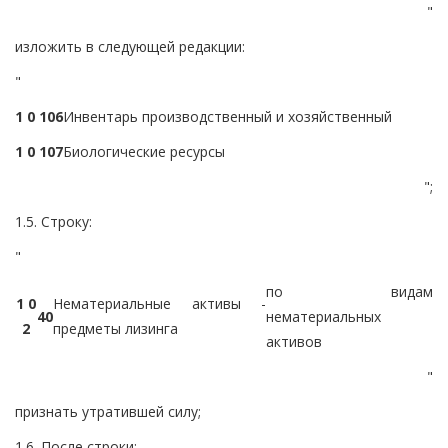
"
изложить в следующей редакции:
"
1 0 1
0
6
Инвентарь производственный и хозяйственный
1 0 1
0
7
Биологические ресурсы
";
1.5. Строку:
"
по видам
1 0
Нематериальные активы -
4
0
нематериальных
2
предметы лизинга
активов
"
признать утратившей силу;
1.6. После строки: