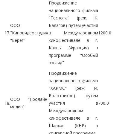
Продвижение
национального фильма
"Теснота" (реж. К.
ООО
Балагов) путем участия
17.
"Киновидеостудия
в Международном
1200,0
"Берег"
кинофестивале в г.
Канны (Франция) в
программе "Особый
взгляд"
Продвижение
национального фильма
"ХАРМС" (реж. И.
Болотников) путем
ООО "Пролайн-
18.
участия в
700,0
медиа"
Международном
кинофестивале в г.
Шанхае (КНР) в
конкурсной программе