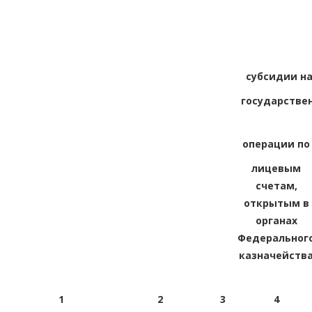
субсидии н
государстве
операции по
лицевым
счетам,
открытым в
органах
Федеральног
казначейств
1
2
3
4