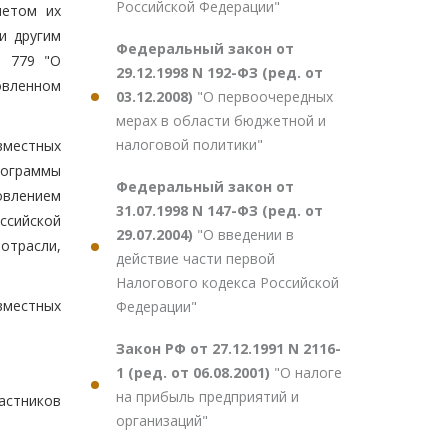
Российской Федерации"
четом их
и другим
Федеральный закон от
N 779 "О
29.12.1998 N 192-ФЗ (ред. от
овленном
03.12.2008)
"О первоочередных
мерах в области бюджетной и
налоговой политики"
вместных
рограммы
Федеральный закон от
овлением
31.07.1998 N 147-ФЗ (ред. от
ссийской
29.07.2004)
"О введении в
отрасли,
действие части первой
Налогового кодекса Российской
вместных
Федерации"
Закон РФ от 27.12.1991 N 2116-
1 (ред. от 06.08.2001)
"О налоге
на прибыль предприятий и
астников
организаций"