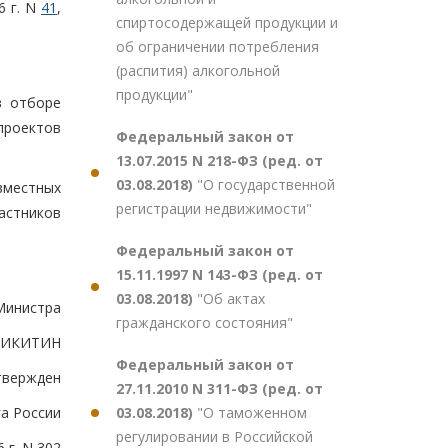
6 г. N
41
,
спиртосодержащей продукции и
об ограничении потребления
(распития) алкогольной
продукции"
в отборе
проектов
Федеральный закон от
13.07.2015 N 218-ФЗ (ред. от
03.08.2018)
"О государственной
вместных
регистрации недвижимости"
астников
Федеральный закон от
15.11.1997 N 143-ФЗ (ред. от
03.08.2018)
"Об актах
 Министра
гражданского состояния"
.НИКИТИН
Федеральный закон от
твержден
27.11.2010 N 311-ФЗ (ред. от
03.08.2018)
"О таможенном
а России
регулировании в Российской
 г. N 302