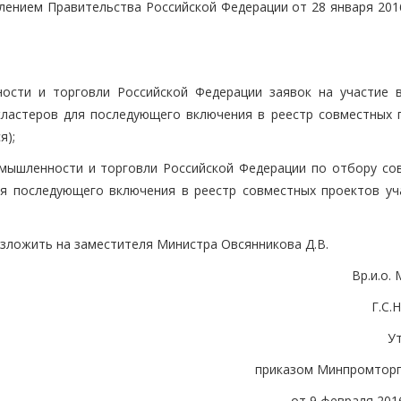
ением Правительства Российской Федерации от 28 января 201
ости и торговли Российской Федерации заявок на участие 
ластеров для последующего включения в реестр совместных 
я);
мышленности и торговли Российской Федерации по отбору со
я последующего включения в реестр совместных проектов уч
озложить на заместителя Министра Овсянникова Д.В.
Вр.и.о.
Г.С
У
приказом Минпромторг
от 9 февраля 2016