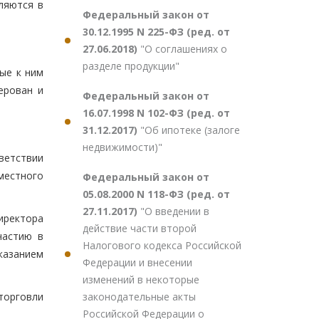
ляются в
Федеральный закон от
30.12.1995 N 225-ФЗ (ред. от
27.06.2018)
"О соглашениях о
разделе продукции"
ые к ним
ерован и
Федеральный закон от
16.07.1998 N 102-ФЗ (ред. от
31.12.2017)
"Об ипотеке (залоге
недвижимости)"
ветствии
местного
Федеральный закон от
05.08.2000 N 118-ФЗ (ред. от
27.11.2017)
"О введении в
иректора
действие части второй
частию в
Налогового кодекса Российской
казанием
Федерации и внесении
изменений в некоторые
законодательные акты
торговли
Российской Федерации о