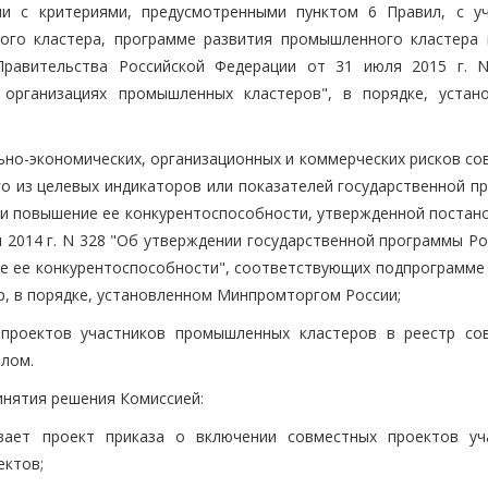
ии с критериями, предусмотренными пунктом 6 Правил, с у
ого кластера, программе развития промышленного кластера 
Правительства Российской Федерации от 31 июля 2015 г. 
 организациях промышленных кластеров", в порядке, устан
ьно-экономических, организационных и коммерческих рисков со
го из целевых индикаторов или показателей государственной п
и повышение ее конкурентоспособности, утвержденной постан
 2014 г. N 328 "Об утверждении государственной программы Ро
 ее конкурентоспособности", соответствующих подпрограмме 
, в порядке, установленном Минпромторгом России;
 проектов участников промышленных кластеров в реестр со
лом.
ринятия решения Комиссией:
вает проект приказа о включении совместных проектов уч
ектов;