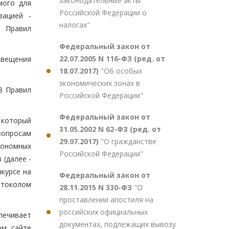
законодательные акты
мого для
Российской Федерации о
зацией -
налогах"
8 Правил
Федеральный закон от
22.07.2005 N 116-ФЗ (ред. от
звещения
18.07.2017)
"Об особых
экономических зонах в
8 Правил
Российской Федерации"
Федеральный закон от
 который
31.05.2002 N 62-ФЗ (ред. от
вопросам
29.07.2017)
"О гражданстве
тономных
Российской Федерации"
(далее -
курсе на
Федеральный закон от
отоколом
28.11.2015 N 330-ФЗ
"О
проставлении апостиля на
российских официальных
печивает
документах, подлежащих вывозу
ом сайте