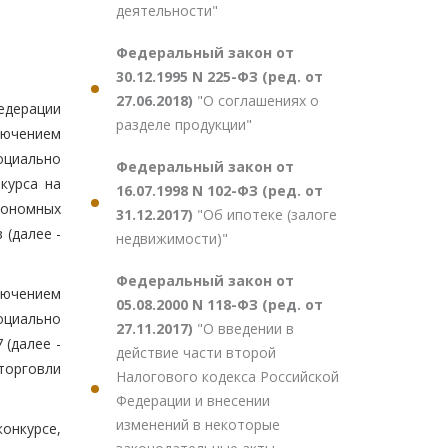
деятельности"
Федеральный закон от
30.12.1995 N 225-ФЗ (ред. от
27.06.2018)
"О соглашениях о
едерации
разделе продукции"
лючением
оциально
Федеральный закон от
курса на
16.07.1998 N 102-ФЗ (ред. от
тономных
31.12.2017)
"Об ипотеке (залоге
(далее -
недвижимости)"
Федеральный закон от
ключением
05.08.2000 N 118-ФЗ (ред. от
оциально
27.11.2017)
"О введении в
 (далее -
действие части второй
торговли
Налогового кодекса Российской
Федерации и внесении
изменений в некоторые
онкурсе,