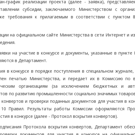
н-график реализации проекта (далее - заявка), представляе
ставлении субсидии, заключаемого Министерством с органи
акже требования к прилагаемым в соответствии с пунктом 
ации на официальном сайте Министерства в сети Интернет и и
едения.
явки на участие в конкурсе и документы, указанные в пункте 
вляются в Департамент.
тия в конкурсе в порядке поступления в специальном журнале,
плен печатью Министерства, и передает их в Комиссию по 
ерческим организациям (за исключением бюджетных и ав
тов по развитию промышленности социально значимых товаров 
 конвертов и проверки поданных документов для участия в кон
м 10 Правил. Результаты работы Комиссии оформляются Пр
стия в конкурсе (далее - Протокол вскрытия конвертов).
подписания Протокола вскрытия конвертов, Департамент обес
роверки документов для участия в конкурсе на официальн