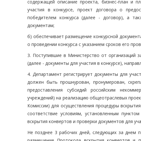
содержащей описание проекта, бизнес-план и пла
участия в конкурсе, проект договора о предо
победителем конкурса (далее - договор), а т
документам;
б) обеспечивает размещение конкурсной документ
о проведении конкурса с указанием сроков его пров
3. Поступившие в Министерство от организаций за
(далее - документы для участия в конкурсе), напра
4. Департамент регистрирует документы для учас
должен быть прошнурован, пронумерован, скре
предоставления субсидий российским некомм
учреждений) на реализацию общеотраслевых проек
Комиссии) для осуществления процедуры вскрытия
соответствие условиям, установленным пункто
вскрытия конвертов и проверки документов для уча
Не позднее 3 рабочих дней, следующих за днем 
размещение Протокола вскрытия конвертов и п