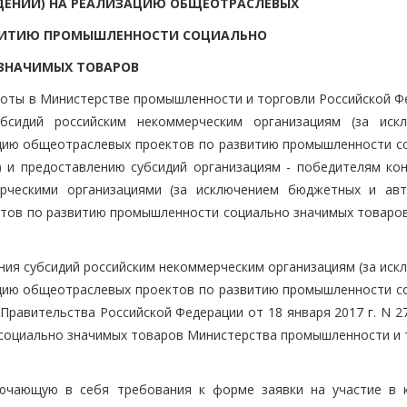
ДЕНИЙ) НА РЕАЛИЗАЦИЮ ОБЩЕОТРАСЛЕВЫХ
ЗВИТИЮ ПРОМЫШЛЕННОСТИ СОЦИАЛЬНО
ЗНАЧИМЫХ ТОВАРОВ
боты в Министерстве промышленности и торговли Российской Ф
бсидий российским некоммерческим организациям (за иск
цию общеотраслевых проектов по развитию промышленности с
и) и предоставлению субсидий организациям - победителям кон
ерческими организациями (за исключением бюджетных и ав
тов по развитию промышленности социально значимых товаров 
ения субсидий российским некоммерческим организациям (за ис
цию общеотраслевых проектов по развитию промышленности с
равительства Российской Федерации от 18 января 2017 г. N 27
социально значимых товаров Министерства промышленности и 
лючающую в себя требования к форме заявки на участие в к