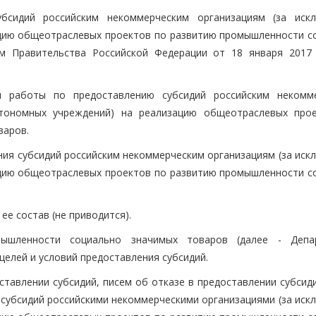
бсидий российским некоммерческим организациям (за иск
цию общеотраслевых проектов по развитию промышленности с
м Правительства Российской Федерации от 18 января 2017 
и работы по предоставлению субсидий российским некомм
тономных учреждений) на реализацию общеотраслевых про
варов.
ния субсидий российским некоммерческим организациям (за иск
цию общеотраслевых проектов по развитию промышленности с
ее состав (не приводится).
ышленности социально значимых товаров (далее - Депа
целей и условий предоставления субсидий.
ставлении субсидий, писем об отказе в предоставлении субсид
я субсидий российскими некоммерческими организациями (за ис