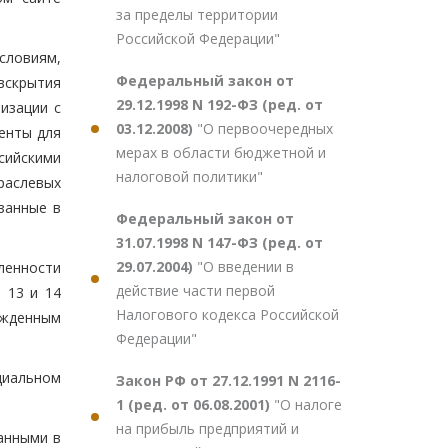
за пределы территории
Российской Федерации"
условиям,
Федеральный закон от
вскрытия
29.12.1998 N 192-ФЗ (ред. от
изации с
03.12.2008)
"О первоочередных
енты для
мерах в области бюджетной и
сийскими
налоговой политики"
раслевых
занные в
Федеральный закон от
31.07.1998 N 147-ФЗ (ред. от
29.07.2004)
"О введении в
ленности
действие части первой
 13 и 14
Налогового кодекса Российской
ржденным
Федерации"
циальном
Закон РФ от 27.12.1991 N 2116-
1 (ред. от 06.08.2001)
"О налоге
на прибыль предприятий и
занными в