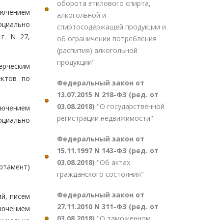
оборота этилового спирта,
лючением
алкогольной и
оциально
спиртосодержащей продукции и
г. N 27,
об ограничении потребления
(распития) алкогольной
продукции"
ерческим
ектов по
Федеральный закон от
13.07.2015 N 218-ФЗ (ред. от
03.08.2018)
"О государственной
лючением
регистрации недвижимости"
оциально
Федеральный закон от
15.11.1997 N 143-ФЗ (ред. от
03.08.2018)
"Об актах
ртамент)
гражданского состояния"
Федеральный закон от
ий, писем
27.11.2010 N 311-ФЗ (ред. от
ключением
03.08.2018)
"О таможенном