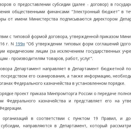
воров о предоставлении субсидии (далее - договор) в государ
ления общественными финансами "Электронный бюджет" в те
воры от имени Министерства подписываются директором Депа
твии с типовой формой договора, утвержденной приказом Мини
16 г. N
199н
"Об утверждении типовых форм соглашений (дого
ии юридическим лицам (за исключением государственных учре
ам - производителям товаров, работ, услуг".
оговора Департамент направляет в Департамент бюджетной по
 посредством его сканирования, а также информацию, необход
рганах Федерального казначейства в установленном порядке.
порядке проект приказа Минпромторга России о передаче полно
ам Федерального казначейства и представляет его на утв
Федерации.
 организаций в соответствии с пунктом 19 Правил, и до
субсидии, направляются в Департамент, который рассматри