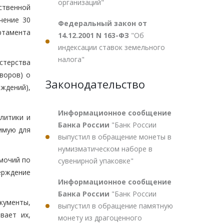
организаций"
ственной
чение 30
Федеральный закон от
ртамента
14.12.2001 N 163-ФЗ
"Об
индексации ставок земельного
налога"
стерства
воров) о
Законодательство
ждений),
Информационное сообщение
литики и
Банка России
"Банк России
имую для
выпустил в обращение монеты в
нумизматическом наборе в
мочий по
сувенирной упаковке"
ерждение
Информационное сообщение
Банка России
"Банк России
кументы,
выпустил в обращение памятную
вает их,
монету из драгоценного