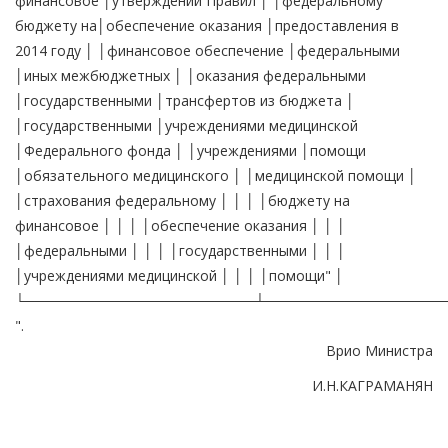
финансовое │утверждении Правил │ │федеральному
бюджету на│обеспечение оказания │предоставления в
2014 году │ │финансовое обеспечение │федеральными
│иных межбюджетных │ │оказания федеральными
│государственными │трансфертов из бюджета │
│государственными │учреждениями медицинской
│Федерального фонда │ │учреждениями │помощи
│обязательного медицинского │ │медицинской помощи │
│страхования федеральному │ │ │ │бюджету на
финансовое │ │ │ │обеспечение оказания │ │ │
│федеральными │ │ │ │государственными │ │ │
│учреждениями медицинской │ │ │ │помощи" │
└───────────────────────┴──────────────────
".
Врио Министра
И.Н.КАГРАМАНЯН