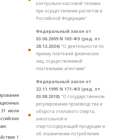
контрольно-кассовой техники
при осуществлении расчетов в
Российской Федерации"
Федеральный закон от
03.06.2009 N 103-ФЗ (ред. от
28.12.2024)
"О деятельности по
приему платежей физических
лиц, осуществляемой
платежными агентами"
Федеральный закон от
22.11.1995 N 171-ФЗ (ред. от
ирования
03.08.2018)
"О государственном
ационных
регулировании производства и
 31 июля
оборота этилового спирта,
оссийских
алкогольной и
спиртосодержащей продукции и
аю:
об ограничении потребления
ействие 1