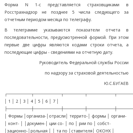
Форма N 1-с представляется страховщиками в
Росстрахнадзор не позднее 5 числа следующего за
отчетным периодом месяца по телеграфу.
В телеграмме указываются показатели отчета в
последовательности, предусмотренной формой. При этом
первые две цифры являются кодами строки отчета, а
последующие цифры - сведениями на отчетную дату.
Руководитель Федеральной службы России
по надзору за страховой деятельностью
Ю.С.БУГАЕВ
┌────────┬─────────┬───────┬─────────┬─────
│ 1 │ 2 │ 3 │ 4 │ 5 │ 6 │ 7 │
├────────┼─────────┼───────┼─────────┼─────
│ Формы │организа-│отрасли│ террито-│ формы │ органи-
│ конт- │ │докумен-│ ции со- │ по │ рии по │ собст-
│зационно-│рольная │ │ та по │ставителя│ ОКОНХ │