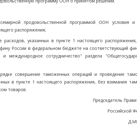
довольственную программу ООН о принятом решении.
семирной продовольственной программой ООН условия и
оящего распоряжения;
е расходов, указанных в пункте 1 настоящего распоряжения,
нфину России в федеральном бюджете на соответствующий фи
 и международное сотрудничество" раздела "Общегосудар
орядке совершение таможенных операций и проведение там
нных в пункте 1 настоящего распоряжения, без взимания та
ком товаров.
Председатель Прави
Российской Ф
Д.М