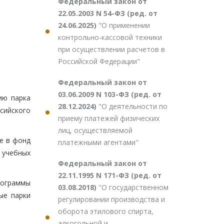
Федеральный закон от
22.05.2003 N 54-ФЗ (ред. от
24.06.2025)
"О применении
контрольно-кассовой техники
при осуществлении расчетов в
Российской Федерации"
Федеральный закон от
03.06.2009 N 103-ФЗ (ред. от
ию парка
28.12.2024)
"О деятельности по
сийского
приему платежей физических
лиц, осуществляемой
е в фонд
платежными агентами"
 учебных
Федеральный закон от
22.11.1995 N 171-ФЗ (ред. от
рограммы
03.08.2018)
"О государственном
ые парки
регулировании производства и
оборота этилового спирта,
алкогольной и