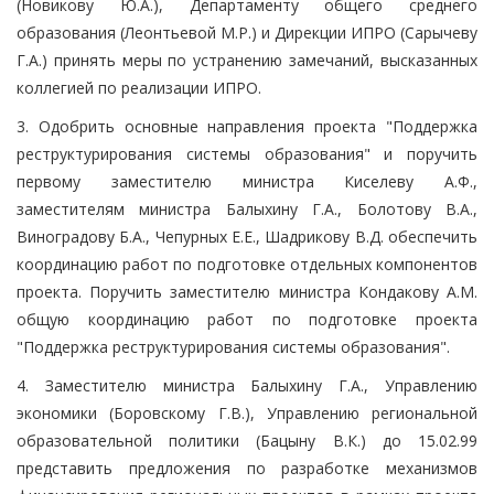
(Новикову Ю.А.), Департаменту общего среднего
образования (Леонтьевой М.Р.) и Дирекции ИПРО (Сарычеву
Г.А.) принять меры по устранению замечаний, высказанных
коллегией по реализации ИПРО.
3. Одобрить основные направления проекта "Поддержка
реструктурирования системы образования" и поручить
первому заместителю министра Киселеву А.Ф.,
заместителям министра Балыхину Г.А., Болотову В.А.,
Виноградову Б.А., Чепурных Е.Е., Шадрикову В.Д. обеспечить
координацию работ по подготовке отдельных компонентов
проекта. Поручить заместителю министра Кондакову А.М.
общую координацию работ по подготовке проекта
"Поддержка реструктурирования системы образования".
4. Заместителю министра Балыхину Г.А., Управлению
экономики (Боровскому Г.В.), Управлению региональной
образовательной политики (Бацыну В.К.) до 15.02.99
представить предложения по разработке механизмов