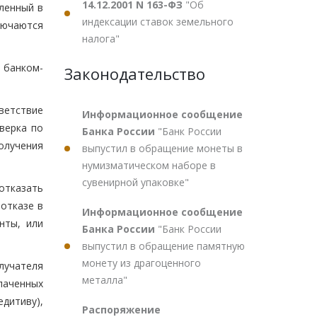
14.12.2001 N 163-ФЗ
"Об
ленный в
индексации ставок земельного
лючаются
налога"
 банком-
Законодательство
ветствие
Информационное сообщение
верка по
Банка России
"Банк России
олучения
выпустил в обращение монеты в
нумизматическом наборе в
сувенирной упаковке"
отказать
отказе в
Информационное сообщение
нты, или
Банка России
"Банк России
выпустил в обращение памятную
монету из драгоценного
лучателя
металла"
лаченных
дитиву),
Распоряжение