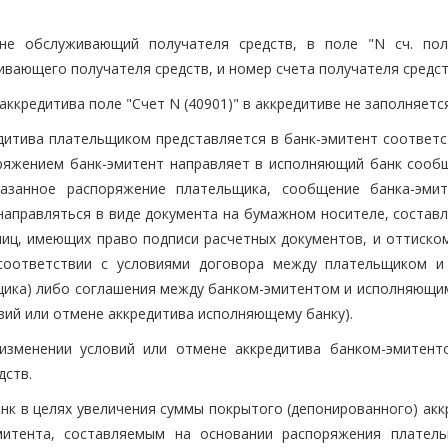
 не обслуживающий получателя средств, в поле "N сч. пол
ивающего получателя средств, и номер счета получателя средст
аккредитива поле "Счет N (40901)" в аккредитиве не заполняется
редитива плательщиком представляется в банк-эмитент соответ
оряжением банк-эмитент направляет в исполняющий банк сооб
казанное распоряжение плательщика, сообщение банка-эми
направляться в виде документа на бумажном носителе, составл
ц, имеющих право подписи расчетных документов, и оттиском
соответствии с условиями договора между плательщиком и
щика) либо соглашения между банком-эмитентом и исполняющи
вий или отмене аккредитива исполняющему банку).
изменении условий или отмене аккредитива банком-эмитент
дств.
нк в целях увеличения суммы покрытого (депонированного) акк
митента, составляемым на основании распоряжения плател