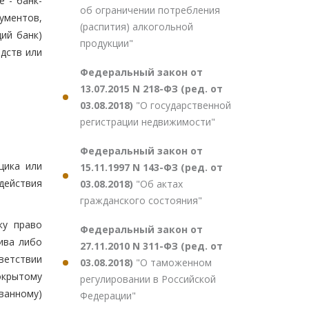
 - банк-
об ограничении потребления
ументов,
(распития) алкогольной
ий банк)
продукции"
дств или
Федеральный закон от
13.07.2015 N 218-ФЗ (ред. от
03.08.2018)
"О государственной
регистрации недвижимости"
Федеральный закон от
щика или
15.11.1997 N 143-ФЗ (ред. от
действия
03.08.2018)
"Об актах
гражданского состояния"
ку право
Федеральный закон от
ива либо
27.11.2010 N 311-ФЗ (ред. от
ветствии
03.08.2018)
"О таможенном
окрытому
регулировании в Российской
ванному)
Федерации"