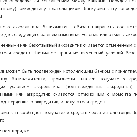
анку определяется соглашением между банками. Порядок во
анному) аккредитиву плательщиком банку-эмитенту опреде
м.
ного аккредитива банк-эмитент обязан направить соответ
о дня, следующего за днем изменения условий или отмены аккр
ененными или безотзывный аккредитив считается отмененным с
теля средств. Частичное принятие изменений условий безо
тив может быть подтвержден исполняющим банком с принятием
ству банка-эмитента, произвести платеж получателю ср
их условиям аккредитива (подтвержденный аккредитив).
енными или аккредитив считается отмененным с момента п
одтвердившего аккредитив, и получателя средств.
нк-эмитент сообщает получателю средств через исполняющий б
го.
ичном порядке.