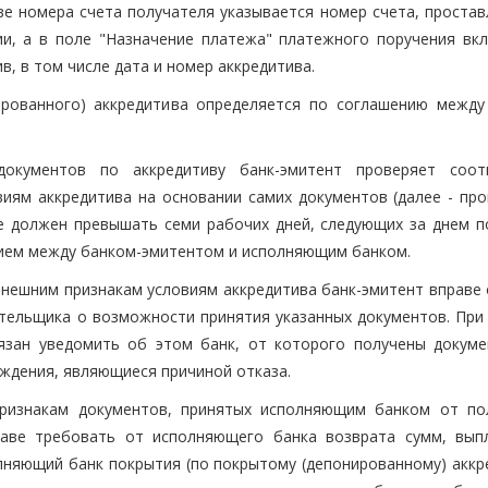
ве номера счета получателя указывается номер счета, простав
тии, а в поле "Назначение платежа" платежного поручения вк
, в том числе дата и номер аккредитива.
ированного) аккредитива определяется по соглашению между
окументов по аккредитиву банк-эмитент проверяет соот
виям аккредитива на основании самих документов (далее - про
е должен превышать семи рабочих дней, следующих за днем п
нием между банком-эмитентом и исполняющим банком.
внешним признакам условиям аккредитива банк-эмитент вправе 
ательщика о возможности принятия указанных документов. При 
язан уведомить об этом банк, от которого получены докуме
ождения, являющиеся причиной отказа.
признакам документов, принятых исполняющим банком от по
праве требовать от исполняющего банка возврата сумм, вып
лняющий банк покрытия (по покрытому (депонированному) аккре