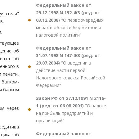
Федеральный закон от
29.12.1998 N 192-ФЗ (ред. от
учателя"
03.12.2008)
"О первоочередных
в.
мерах в области бюджетной и
.
налоговой политики"
ствующее
Федеральный закон от
щение об
31.07.1998 N 147-ФЗ (ред. от
тента об
29.07.2004)
"О введении в
енного в
действие части первой
 печати,
Налогового кодекса Российской
 банком-
Федерации"
м банком
Закон РФ от 27.12.1991 N 2116-
1 (ред. от 06.08.2001)
"О налоге
ом через
на прибыль предприятий и
организаций"
редитива
Федеральный закон от
ьщика об