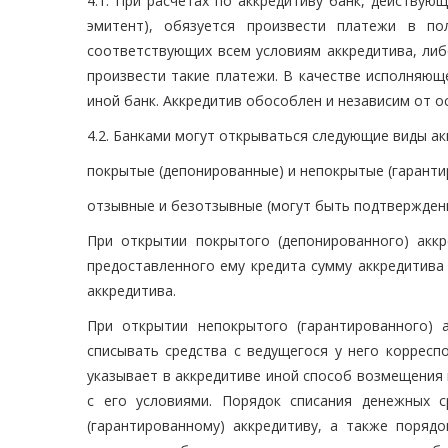
4.1. При расчетах по аккредитиву банк, действую
эмитент), обязуется произвести платежи в по
соответствующих всем условиям аккредитива, либ
произвести такие платежи. В качестве исполняющ
иной банк. Аккредитив обособлен и независим от о
4.2. Банками могут открываться следующие виды ак
покрытые (депонированные) и непокрытые (гаранти
отзывные и безотзывные (могут быть подтвержден
При открытии покрытого (депонированного) аккр
предоставленного ему кредита сумму аккредитива
аккредитива.
При открытии непокрытого (гарантированного) 
списывать средства с ведущегося у него корресп
указывает в аккредитиве иной способ возмещения
с его условиями. Порядок списания денежных с
(гарантированному) аккредитиву, а также поряд