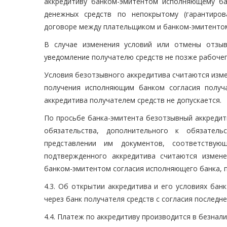
аккредитиву банком-эмитентом исполняющему б
денежных средств по непокрытому (гарантиров
договоре между плательщиком и банком-эмитенто
В случае изменения условий или отмены отзыв
уведомление получателю средств не позже рабочег
Условия безотзывного аккредитива считаются изм
получения исполняющим банком согласия получа
аккредитива получателем средств не допускается.
По просьбе банка-эмитента безотзывный аккреди
обязательства, дополнительного к обязатель
представлении им документов, соответствующ
подтвержденного аккредитива считаются измен
банком-эмитентом согласия исполняющего банка, п
4.3. Об открытии аккредитива и его условиях ба
через банк получателя средств с согласия последне
4.4. Платеж по аккредитиву производится в безнал