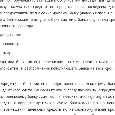
щий по поручению плательщика об открытии аккредитива (далее
льзу получателя средств по представлении последним док
о предоставить полномочие другому банку (далее - исполняющ
его банка может выступать банк-эмитент, банк получателя сре
сновного договора.
кредитивов:
рованные);
ными).
едитива банк-эмитент перечисляет за счет средств платель
 (покрытие) в распоряжение исполняющего банка на весь срок 
аккредитива банк-эмитент предоставляет исполняющему бан
ондентского счета банка-эмитента в пределах суммы аккредит
 исполняющему банку сумм, выплаченных по аккредитиву в соот
редств с корреспондентского счета банка-эмитента по неп
ок возмещения денежных средств по непокрытому (гарантиро