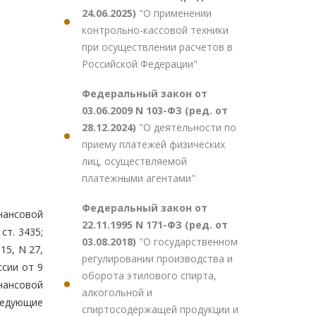
24.06.2025)
"О применении
контрольно-кассовой техники
при осуществлении расчетов в
Российской Федерации"
Федеральный закон от
03.06.2009 N 103-ФЗ (ред. от
28.12.2024)
"О деятельности по
приему платежей физических
лиц, осуществляемой
платежными агентами"
Федеральный закон от
нансовой
22.11.1995 N 171-ФЗ (ред. от
ст. 3435;
03.08.2018)
"О государственном
015, N 27,
регулировании производства и
ссии от 9
оборота этилового спирта,
нансовой
алкогольной и
ледующие
спиртосодержащей продукции и