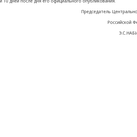
ии 10 дней после дня его официального опубликования.
Председатель Центрально
Российской Ф
Э.С.НА