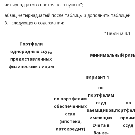
четырнадцатого настоящего пункта";
абзац четырнадцатый после таблицы 3 дополнить таблицей
3.1 следующего содержания:
"Таблица 3.1
Портфели
однородных ссуд,
Минимальный разме
предоставленных
физическим лицам
вариант 1
по
портфелям
по портфелям
ссуд
по
обеспеченных
заемщиков,
портфе
ссуд
имеющих
прочи
(ипотека,
счета в
ссуд
автокредит)
банке-