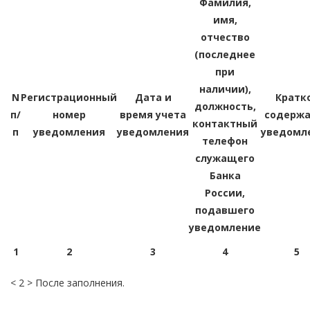
Фамилия,
имя,
отчество
(последнее
при
наличии),
N
Регистрационный
Дата и
Кратк
должность,
п/
номер
время учета
содержа
контактный
п
уведомления
уведомления
уведомл
телефон
служащего
Банка
России,
подавшего
уведомление
1
2
3
4
5
< 2 > После заполнения.