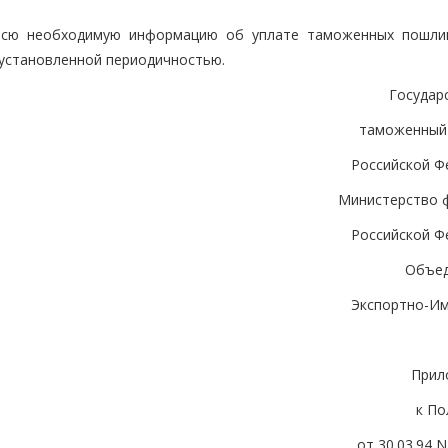
сю необходимую информацию об уплате таможенных пошли
 установленной периодичностью.
Государ
таможенный
Российской Ф
Министерство 
Российской Ф
Объе
Экспортно-И
Прил
к П
от 30.03.94 N