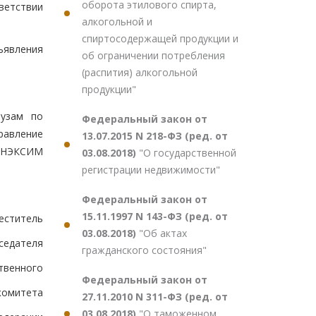
оборота этилового спирта,
ветствии
алкогольной и
спиртосодержащей продукции и
ъявления
об ограничении потребления
(распития) алкогольной
продукции"
рузам по
Федеральный закон от
равление
13.07.2015 N 218-ФЗ (ред. от
в ОНЭКСИМ
03.08.2018)
"О государственной
регистрации недвижимости"
Федеральный закон от
15.11.1997 N 143-ФЗ (ред. от
еститель
03.08.2018)
"Об актах
седателя
гражданского состояния"
твенного
Федеральный закон от
комитета
27.11.2010 N 311-ФЗ (ред. от
03.08.2018)
"О таможенном