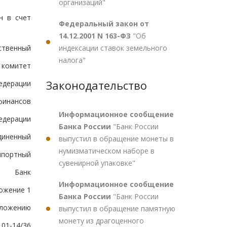
организаций"
н в счет
Федеральный закон от
14.12.2001 N 163-ФЗ
"Об
индексации ставок земельного
ственный
налога"
 комитет
Законодательство
едерации
финансов
Информационное сообщение
едерации
Банка России
"Банк России
диненный
выпустил в обращение монеты в
нумизматическом наборе в
мпортный
сувенирной упаковке"
Банк
Информационное сообщение
ожение 1
Банка России
"Банк России
оложению
выпустил в обращение памятную
монету из драгоценного
 01-14/36