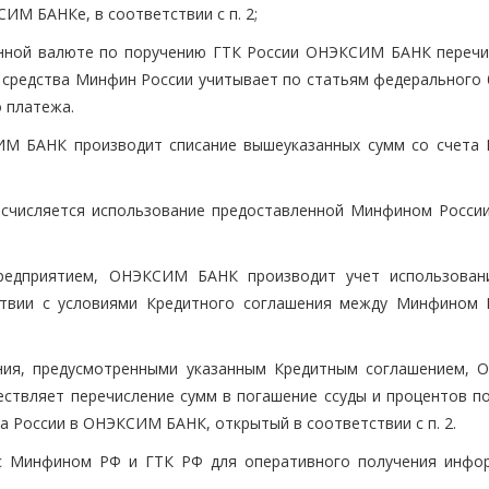
ИМ БАНКе, в соответствии с п. 2;
анной валюте по поручению ГТК России ОНЭКСИМ БАНК перечи
е средства Минфин России учитывает по статьям федерального
 платежа.
ИМ БАНК производит списание вышеуказанных сумм со счета
исчисляется использование предоставленной Минфином России
Предприятием, ОНЭКСИМ БАНК производит учет использован
ствии с условиями Кредитного соглашения между Минфином 
ения, предусмотренными указанным Кредитным соглашением,
ствляет перечисление сумм в погашение ссуды и процентов по
 России в ОНЭКСИМ БАНК, открытый в соответствии с п. 2.
с Минфином РФ и ГТК РФ для оперативного получения инфо