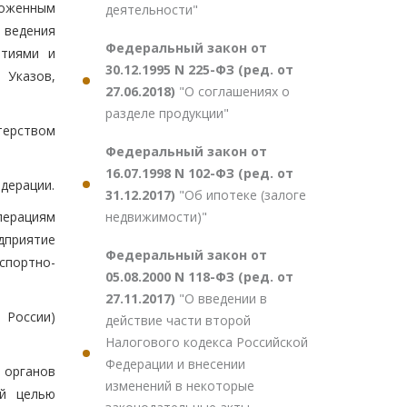
моженным
деятельности"
 ведения
Федеральный закон от
ятиями и
30.12.1995 N 225-ФЗ (ред. от
 Указов,
27.06.2018)
"О соглашениях о
разделе продукции"
терством
Федеральный закон от
16.07.1998 N 102-ФЗ (ред. от
дерации.
31.12.2017)
"Об ипотеке (залоге
недвижимости)"
перациям
дприятие
Федеральный закон от
спортно-
05.08.2000 N 118-ФЗ (ред. от
27.11.2017)
"О введении в
 России)
действие части второй
Налогового кодекса Российской
Федерации и внесении
 органов
изменений в некоторые
ой целью