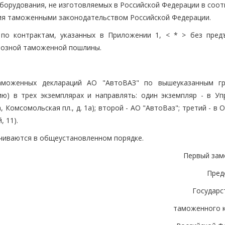
борудования, не изготовляемых в Российской Федерации в соот
я таможенными законодательством Российской Федерации.
по контрактам, указанных в Приложении 1, < * > без пред
возной таможенной пошлины.
таможенных деклараций АО "АвтоВАЗ" по вышеуказанным г
) в трех экземплярах и направлять: один экземпляр - в Уп
Комсомольская пл., д. 1а); второй - АО "АвтоВаз"; третий - 
, 11).
чиваются в общеустановленном порядке.
Первый зам
Пред
Государс
таможенного 