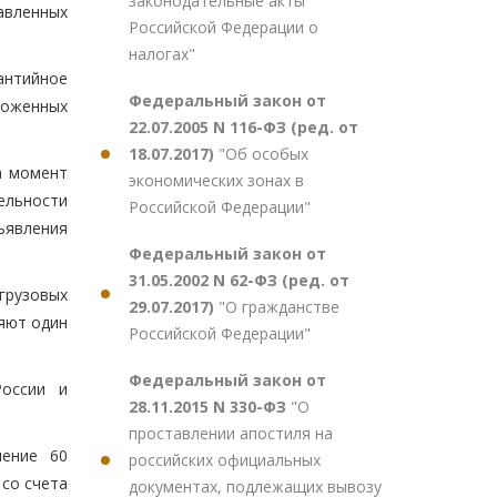
законодательные акты
авленных
Российской Федерации о
налогах"
антийное
Федеральный закон от
моженных
22.07.2005 N 116-ФЗ (ред. от
18.07.2017)
"Об особых
а момент
экономических зонах в
ельности
Российской Федерации"
ъявления
Федеральный закон от
31.05.2002 N 62-ФЗ (ред. от
грузовых
29.07.2017)
"О гражданстве
яют один
Российской Федерации"
Федеральный закон от
оссии и
28.11.2015 N 330-ФЗ
"О
проставлении апостиля на
чение 60
российских официальных
со счета
документах, подлежащих вывозу