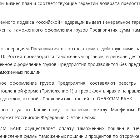
и Бизнес-план и соответствующие гарантии возврата предост
женного Кодекса Российской Федерации выдает Генеральное гар
омента таможенного оформления грузов Предприятия сумм та
по операциям Предприятия в соответствии с действующими н
К России производится таможенным органом, в регионе деят
енное оформление грузов Предприятия производится без пред
аможенных пошлин.
ое оформление грузов Предприятия, составляют реестры 
новленной форме (Приложение 1) в трех экземплярах и направл
 доходов, второй - Предприятию, третий - в ОНЭКСИМ БАНК.
ных ссуд по Кредитному соглашению между Минфином Р
юджет Российской Федерации. С этой целью:
СИМ БАНК осуществляет оплату таможенных пошлин в те
речисления суммы таможенных пошлин и процентов по отсрочке 