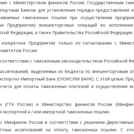
нию с Министерством финансов России, Государственным та
портным Банком для установления порядка предоставления и
ачиваемых таможенных пошлин при осуществлении предпри
ые Предприятия) внешнеторговых операций во исполнение
кой Федерации, а также Правительства Российской Федерации.
 конкретное Предприятие только по согласованию с Минис
комитетом России.
соответствии с таможенным законодательством Российской Фе
 ассигнований, выделяемых из бюджета по внешнеторговым о
Экспортно-Импортный Банк (ОНЭКСИМ БАНК). С этой целью Пре
чета для оплаты таможенных платежей и осуществления эк
и (ГТК России) и Министерство финансов России (Минфин
 экспортной и / или импортной таможенных пошлин.
 с Минфином России в соответствии с решением Директивных
етных ассигнований на оплату таможенных пошлин. С эт