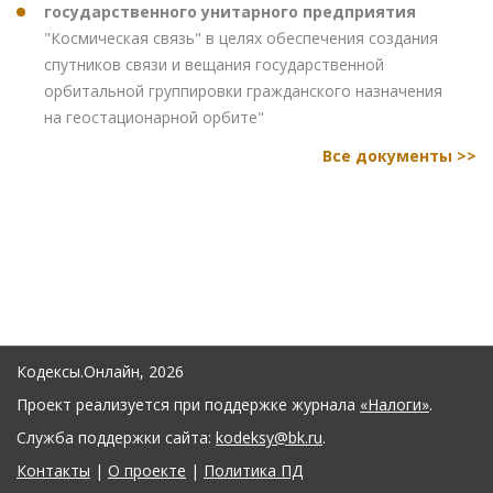
государственного унитарного предприятия
"Космическая связь" в целях обеспечения создания
спутников связи и вещания государственной
орбитальной группировки гражданского назначения
на геостационарной орбите"
Все документы >>
Кодексы.Онлайн, 2026
Проект реализуется при поддержке журнала
«Налоги»
.
Служба поддержки сайта:
kodeksy@bk.ru
.
Контакты
|
О проекте
|
Политика ПД