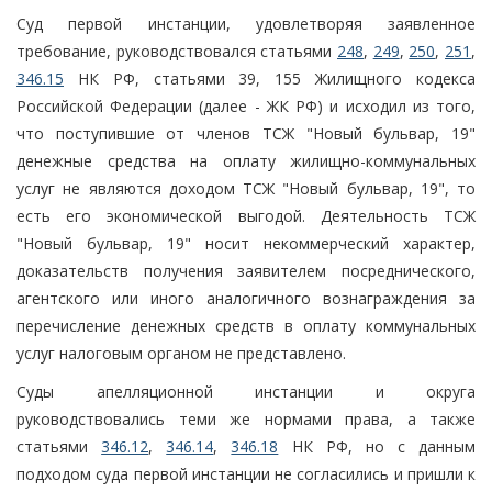
Суд первой инстанции, удовлетворяя заявленное
требование, руководствовался статьями
248
,
249
,
250
,
251
,
346.15
НК РФ, статьями 39, 155 Жилищного кодекса
Российской Федерации (далее - ЖК РФ) и исходил из того,
что поступившие от членов ТСЖ "Новый бульвар, 19"
денежные средства на оплату жилищно-коммунальных
услуг не являются доходом ТСЖ "Новый бульвар, 19", то
есть его экономической выгодой. Деятельность ТСЖ
"Новый бульвар, 19" носит некоммерческий характер,
доказательств получения заявителем посреднического,
агентского или иного аналогичного вознаграждения за
перечисление денежных средств в оплату коммунальных
услуг налоговым органом не представлено.
Суды апелляционной инстанции и округа
руководствовались теми же нормами права, а также
статьями
346.12
,
346.14
,
346.18
НК РФ, но с данным
подходом суда первой инстанции не согласились и пришли к