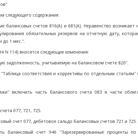
ов".
стом следующего содержания:
ме балансовых счетов 816(А) и 681(А). Неравенство возникает 
лирования обязательных резервов на отчетную дату, котора
до 1 мес.".
.94 N 114) вносятся следующие изменения:
удную задолженность, учитываемую на балансовом счете 820".
1 "Таблица соответствия и коррективы по отдельным статьям" 
дажи" включить часть балансового счета 083 в части облиг
чета 077, 721, 725.
совый счет 077, дебетовое сальдо балансовых счетов 721 и 725.
чить балансовый счет 946 "Зарезервированные проценты по