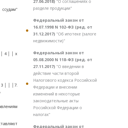
27.06.2018)
"О соглашениях о
разделе продукции"
 ссудам"
Федеральный закон от
16.07.1998 N 102-ФЗ (ред. от
31.12.2017)
"Об ипотеке (залоге
недвижимости)"
Федеральный закон от
4 │ │ x
05.08.2000 N 118-ФЗ (ред. от
27.11.2017)
"О введении в
действие части второй
Налогового кодекса Российской
│ │ │7.
Федерации и внесении
о
изменений в некоторые
законодательные акты
авлениям
Российской Федерации о
налогах"
ставляют
Федеральный закон от