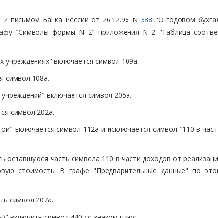
N 2 письмом Банка России от 26.12.96 N
388
"О годовом бухга
графу "Символы формы N 2" приложения N 2 "Таблица соотве
ных учреждениях" включается символ 109а.
я символ 108а.
х учреждений" включается символ 205а.
тся символ 202а.
той" включается символ 112а и исключается символ "110 в час
ить оставшуюся часть символа 110 в части доходов от реализац
овую стоимость. В графе "Предварительные данные" по это
ить символ 207а.
ы)" включить символ 440 со знаком плюс.