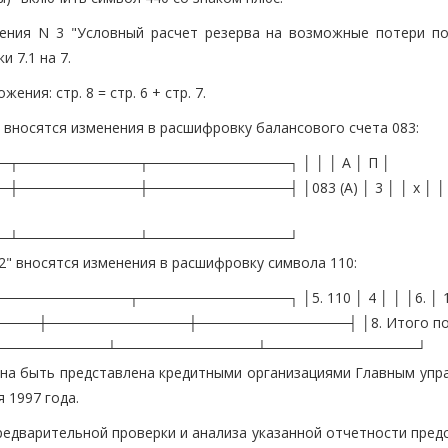
жения N 3 "Условный расчет резерва на возможные потери по
 7.1 на 7.
ния: стр. 8 = стр. 6 + стр. 7.
" вносятся изменения в расшифровку балансового счета 083:
────────────┬──────────────┐ │ │ │ А │ П │
─────────┼──────────────┤ │083 (А) │ 3 │ │ x │ │ │ 
─┴────────────┴──────────────┘
2" вносятся изменения в расшифровку символа 110:
────────┬───────────────┐ │5. 110 │ 4 │ │ │6. │ 13 
────┼──────────────┼───────────────┤ │8. Итого п
──────────────┴──────────────┴───────────────┘
лжна быть представлена кредитными организациями Главным упр
 1997 года.
редварительной проверки и анализа указанной отчетности пред