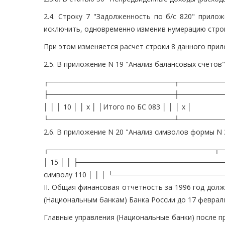
2.4. Строку 7 "Задолженность по б/с 820" прило
исключить, одновременно изменив нумерацию строки
При этом изменяется расчет строки 8 данного приложе
2.5. В приложение N 19 "Анализ балансовых счетов
┌─────────────────────────┬──────────┬
├─────────────────────────┼──────────┼───
│ │ │ 10 │ │ x │ │Итого по БС 083 │ │ │ x │
└─────────────────────────┴─────────
2.6. В приложение N 20 "Анализ символов формы N 
┌─────────────────────────────────┬──────
│ 15 │ │ ├─────────────────────────────
символу 110 │ │ │ └───────────────────
II. Общая финансовая отчетность за 1996 год до
(Национальным банкам) Банка России до 17 февраля
Главные управления (Национальные банки) после п