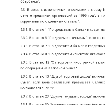
Сбербанка".
2.3. В связи с изменениями, вносимыми в форму 
отчете кредитных организаций за 1996 год", в 
коррективы по отдельным статьям":
2.3.1. В статью 1 "По средствам в банках и кредит
2.3.2. В статью 5 "По другим источникам" включаетс
2.3.3. В статью 7 "По депозитам банков и кредитны
2.3.4. В статью 8 "По депозитам клиентов" включае
2.3.5. В статью 12 "От торговли иностранной валю
по операциям на валютном рынке".
2.3.6. В статью 13 "Другой торговый доход" включ
бумаг, если цена реализации превышает баланс
исключается знак "x".
2.3.7. В статью 23 "Другие текущие расходы" включ
2.3.8. В статью 30 "Непредвиденные доходы (расход