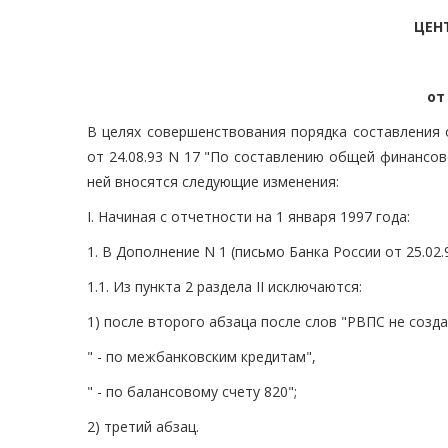
ЦЕН
от
В целях совершенствования порядка составления
от 24.08.93 N 17 "По составлению общей финансо
ней вносятся следующие изменения:
I. Начиная с отчетности на 1 января 1997 года:
1. В Дополнение N 1 (письмо Банка России от 25.02
1.1. Из пункта 2 раздела II исключаются:
1) после второго абзаца после слов "РВПС не созда
" - по межбанковским кредитам",
" - по балансовому счету 820";
2) третий абзац.