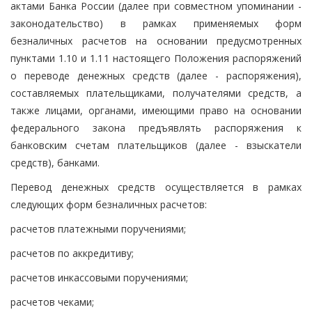
актами Банка России (далее при совместном упоминании -
законодательство) в рамках применяемых форм
безналичных расчетов на основании предусмотренных
пунктами 1.10 и 1.11 настоящего Положения распоряжений
о переводе денежных средств (далее - распоряжения),
составляемых плательщиками, получателями средств, а
также лицами, органами, имеющими право на основании
федерального закона предъявлять распоряжения к
банковским счетам плательщиков (далее - взыскатели
средств), банками.
Перевод денежных средств осуществляется в рамках
следующих форм безналичных расчетов:
расчетов платежными поручениями;
расчетов по аккредитиву;
расчетов инкассовыми поручениями;
расчетов чеками;