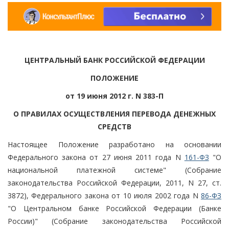
ЦЕНТРАЛЬНЫЙ БАНК РОССИЙСКОЙ ФЕДЕРАЦИИ
ПОЛОЖЕНИЕ
от 19 июня 2012 г. N 383-П
О ПРАВИЛАХ ОСУЩЕСТВЛЕНИЯ ПЕРЕВОДА ДЕНЕЖНЫХ
СРЕДСТВ
Настоящее Положение разработано на основании
Федерального закона от 27 июня 2011 года N
161-ФЗ
"О
национальной платежной системе" (Собрание
законодательства Российской Федерации, 2011, N 27, ст.
3872), Федерального закона от 10 июля 2002 года N
86-ФЗ
"О Центральном банке Российской Федерации (Банке
России)" (Собрание законодательства Российской