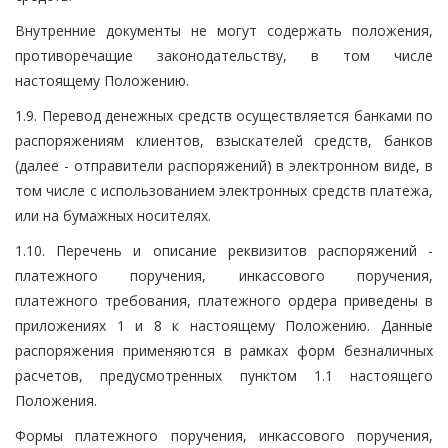
Внутренние документы не могут содержать положения,
противоречащие законодательству, в том числе
настоящему Положению.
1.9. Перевод денежных средств осуществляется банками по
распоряжениям клиентов, взыскателей средств, банков
(далее - отправители распоряжений) в электронном виде, в
том числе с использованием электронных средств платежа,
или на бумажных носителях.
1.10. Перечень и описание реквизитов распоряжений -
платежного поручения, инкассового поручения,
платежного требования, платежного ордера приведены в
приложениях 1 и 8 к настоящему Положению. Данные
распоряжения применяются в рамках форм безналичных
расчетов, предусмотренных пунктом 1.1 настоящего
Положения.
Формы платежного поручения, инкассового поручения,