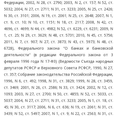
Федерации, 2002, N 28, ст. 2790; 2003, N 2, ст. 157; N 52, ст.
5032; 2004, N 27, ст. 2711; N 31, ст. 3233; 2005, N 25, ст. 2426;
N 30, ст. 3101; 2006, N 19, ст. 2061; N 25, ст. 2648; 2007, N 1,
ст. 9, ст. 10; N 10, ст. 1151; N 18, ст. 2117; 2008, N 42, ст.
4696, ст. 4699; N 44, ст. 4982; N 52, ст. 6229, ст. 6231; 2009, N
1, ст. 25; N 29, ст. 3629; N 48, ст. 5731; 2010, N 45, ст. 5756;
2011, N 7, ст. 907; N 27, ст. 3873; N 43, ст. 5973; N 48, ст.
6728), Федерального закона "О банках и банковской
деятельности" (в редакции Федерального закона от 3
февраля 1996 года N 17-ФЗ) (Ведомости Съезда народных
депутатов РСФСР и Верховного Совета РСФСР, 1990, N 27,
ст. 357; Собрание законодательства Российской Федерации,
1996, N 6, ст. 492; 1998, N 31, ст. 3829; 1999, N 28, ст. 3459,
ст. 3469; 2001, N 26, ст. 2586; N 33, ст. 3424; 2002, N 12, ст.
1093; 2003, N 27, ст. 2700; N 50, ст. 4855; N 52, ст. 5033, ст.
5037; 2004, N 27, ст. 2711; N 31, ст. 3233; 2005, N 1, ст. 18, ст.
45; N 30, ст. 3117; 2006, N 6, ст. 636; N 19, ст. 2061; N 31, ст.
3439; N 52, ст. 5497; 2007, N 1, ст. 9; N 22, ст. 2563; N 31, ст.