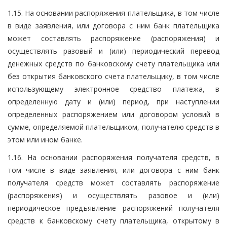
1.15. На основании распоряжения плательщика, в том числе
в виде заявления, или договора с ним банк плательщика
может составлять распоряжение (распоряжения) и
осуществлять разовый и (или) периодический перевод
денежных средств по банковскому счету плательщика или
без открытия банковского счета плательщику, в том числе
использующему электронное средство платежа, в
определенную дату и (или) период, при наступлении
определенных распоряжением или договором условий в
сумме, определяемой плательщиком, получателю средств в
этом или ином банке.
1.16. На основании распоряжения получателя средств, в
том числе в виде заявления, или договора с ним банк
получателя средств может составлять распоряжение
(распоряжения) и осуществлять разовое и (или)
периодическое предъявление распоряжений получателя
средств к банковскому счету плательщика, открытому в