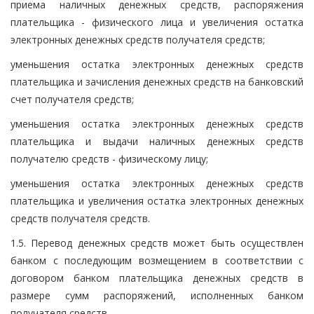
приема наличных денежных средств, распоряжения
плательщика - физического лица и увеличения остатка
электронных денежных средств получателя средств;
уменьшения остатка электронных денежных средств
плательщика и зачисления денежных средств на банковский
счет получателя средств;
уменьшения остатка электронных денежных средств
плательщика и выдачи наличных денежных средств
получателю средств - физическому лицу;
уменьшения остатка электронных денежных средств
плательщика и увеличения остатка электронных денежных
средств получателя средств.
1.5. Перевод денежных средств может быть осуществлен
банком с последующим возмещением в соответствии с
договором банком плательщика денежных средств в
размере сумм распоряжений, исполненных банком
получателя средств.