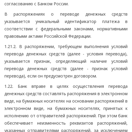
согласованию с Банком России.
В распоряжениях о переводе денежных средств
указывается уникальный идентификатор платежа в
соответствии с федеральными законами, нормативными
правовыми актами Российской Федерации.
1.21.2. В распоряжении, требующем выполнения условий
перевода денежных средств (далее - условия перевода),
указывается признак, определяющий наличие условий
перевода денежных средств (далее - признак условий
перевода), если он предусмотрен договором.
1.22. Банк вправе в целях осуществления перевода
денежных средств составлять распоряжения в электронном
виде, на бумажных носителях на основании распоряжений в
электронном виде, на бумажных носителях, принятых к
исполнению от отправителей распоряжений. При этом банк
обеспечивает неизменность реквизитов распоряжений,
указанных отправителями распоряжений, за исключением