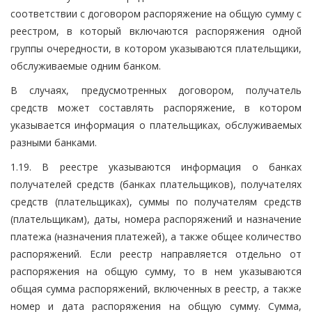
соответствии с договором распоряжение на общую сумму с
реестром, в который включаются распоряжения одной
группы очередности, в котором указываются плательщики,
обслуживаемые одним банком.
В случаях, предусмотренных договором, получатель
средств может составлять распоряжение, в котором
указывается информация о плательщиках, обслуживаемых
разными банками.
1.19. В реестре указываются информация о банках
получателей средств (банках плательщиков), получателях
средств (плательщиках), суммы по получателям средств
(плательщикам), даты, номера распоряжений и назначение
платежа (назначения платежей), а также общее количество
распоряжений. Если реестр направляется отдельно от
распоряжения на общую сумму, то в нем указываются
общая сумма распоряжений, включенных в реестр, а также
номер и дата распоряжения на общую сумму. Сумма,