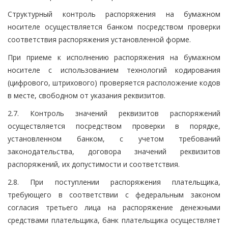
Структурный контроль распоряжения на бумажном
носителе осуществляется банком посредством проверки
соответствия распоряжения установленной форме.
При приеме к исполнению распоряжения на бумажном
носителе с использованием технологий кодирования
(цифрового, штрихового) проверяется расположение кодов
в месте, свободном от указания реквизитов.
2.7. Контроль значений реквизитов распоряжений
осуществляется посредством проверки в порядке,
установленном банком, с учетом требований
законодательства, договора значений реквизитов
распоряжений, их допустимости и соответствия.
2.8. При поступлении распоряжения плательщика,
требующего в соответствии с федеральным законом
согласия третьего лица на распоряжение денежными
средствами плательщика, банк плательщика осуществляет