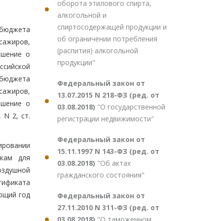
оборота этилового спирта,
алкогольной и
спиртосодержащей продукции и
 бюджета
об ограничении потребления
сажиров,
(распития) алкогольной
ешение о
продукции"
ссийской
 бюджета
Федеральный закон от
сажиров,
13.07.2015 N 218-ФЗ (ред. от
ешение о
03.08.2018)
"О государственной
N 2, ст.
регистрации недвижимости"
Федеральный закон от
ировании
15.11.1997 N 143-ФЗ (ред. от
икам для
03.08.2018)
"Об актах
оздушной
гражданского состояния"
тификата
ющий год
Федеральный закон от
27.11.2010 N 311-ФЗ (ред. от
03.08.2018)
"О таможенном