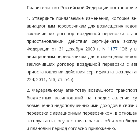
Правительство Российской Федерации постановляе
1. Утвердить прилагаемые изменения, которые в
авиационным перевозчикам для возмещения недопо
заключивших договор воздушной перевозки с а
приостановлении действия сертификата экспл
Федерации от 31 декабря 2009 г. N
1177
"Об утв
авиационным перевозчикам для возмещения недопо
заключивших договор воздушной перевозки с а
приостановлении действия сертификата эксплуатан
224; 2011, N 3, ст. 545).
2. Федеральному агентству воздушного транспор
бюджетных ассигнований на предоставление с
возмещения недополученных ими доходов в связи 
перевозки с авиационным перевозчиком, в отноше
эксплуатанта, осуществлять расчет объемов бюдж
и плановый период согласно приложению.