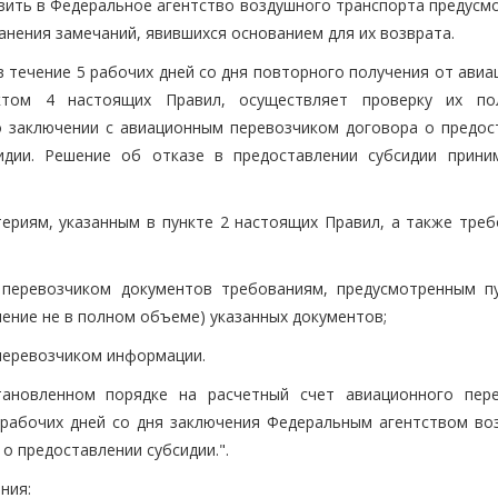
авить в Федеральное агентство воздушного транспорта предусм
анения замечаний, явившихся основанием для их возврата.
в течение 5 рабочих дней со дня повторного получения от ави
нктом 4 настоящих Правил, осуществляет проверку их п
 заключении с авиационным перевозчиком договора о предос
идии. Решение об отказе в предоставлении субсидии прини
териям, указанным в пункте 2 настоящих Правил, а также треб
 перевозчиком документов требованиям, предусмотренным п
ление не в полном объеме) указанных документов;
перевозчиком информации.
тановленном порядке на расчетный счет авиационного пере
 рабочих дней со дня заключения Федеральным агентством во
о предоставлении субсидии.".
ния: