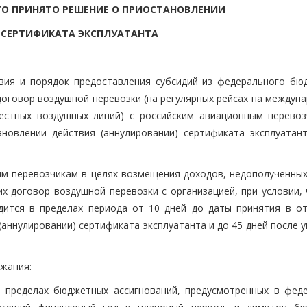
О ПРИНЯТО РЕШЕНИЕ О ПРИОСТАНОВЛЕНИИ
 СЕРТИФИКАТА ЭКСПЛУАТАНТА
овия и порядок предоставления субсидий из федерального бю
оговор воздушной перевозки (на регулярных рейсах на междуна
естных воздушных линий) с российским авиационным перевоз
овлении действия (аннулировании) сертификата эксплуатант
м перевозчикам в целях возмещения доходов, недополученных
х договор воздушной перевозки с организацией, при условии, 
одится в пределах периода от 10 дней до даты принятия в о
аннулировании) сертификата эксплуатанта и до 45 дней после 
ржания:
 в пределах бюджетных ассигнований, предусмотренных в фед