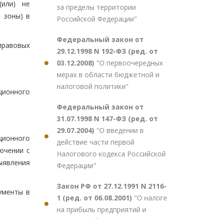
(или) не
за пределы территории
 зоны) в
Российской Федерации"
Федеральный закон от
правовых
29.12.1998 N 192-ФЗ (ред. от
03.12.2008)
"О первоочередных
мерах в области бюджетной и
налоговой политики"
ционного
Федеральный закон от
31.07.1998 N 147-ФЗ (ред. от
29.07.2004)
"О введении в
ционного
действие части первой
ючении с
Налогового кодекса Российской
ыявления
Федерации"
Закон РФ от 27.12.1991 N 2116-
ументы в
1 (ред. от 06.08.2001)
"О налоге
на прибыль предприятий и