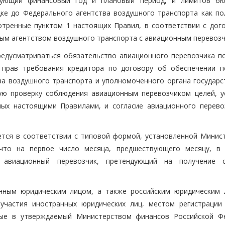
вующий финансовый год и плановый период, и лимитов б
ке до Федерального агентства воздушного транспорта как по
отренные пунктом 1 настоящих Правил, в соответствии с дог
ым агентством воздушного транспорта с авиационным перевозч
едусматриваться обязательство авиационного перевозчика по
 прав требования кредитора по договору об обеспечении п
ва воздушного транспорта и уполномоченного органа государс
ую проверку соблюдения авиационным перевозчиком целей, у
ных настоящими Правилами, и согласие авиационного перево
ается в соответствии с типовой формой, установленной Минис
 что на первое число месяца, предшествующего месяцу, в
, авиационный перевозчик, претендующий на получение с
анным юридическим лицом, а также российским юридическим 
 участия иностранных юридических лиц, местом регистрации
нные в утверждаемый Министерством финансов Российской Ф