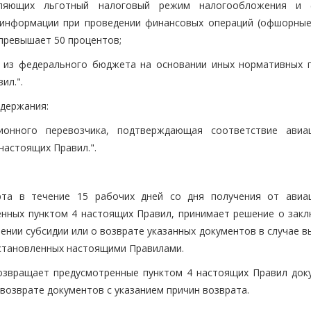
авляющих льготный налоговый режим налогообложения и 
 информации при проведении финансовых операций (офшорные
 превышает 50 процентов;
а из федерального бюджета на основании иных нормативных 
ил.".
одержания:
ционного перевозчика, подтверждающая соответствие авиа
настоящих Правил.".
орта в течение 15 рабочих дней со дня получения от авиа
енных пунктом 4 настоящих Правил, принимает решение о закл
нии субсидии или о возврате указанных документов в случае в
 установленных настоящими Правилами.
озвращает предусмотренные пунктом 4 настоящих Правил док
 возврате документов с указанием причин возврата.