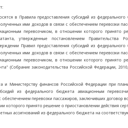
т:
носятся в Правила предоставления субсидий из федерального
лученных ими доходов в связи с обеспечением перевозки пас
виационным перевозчиком, в отношении которого принято р
уатанта, утвержденные постановлением Правительства Ро
ерждении Правил предоставления субсидий из федерального
лученных ими доходов в связи с обеспечением перевозки пас
виационным перевозчиком, в отношении которого принято р
та" (Собрание законодательства Российской Федерации, 2010, 
та и Министерству финансов Российской Федерации при план
убсидий из федерального бюджета авиационным перевозч
с обеспечением перевозки пассажиров, заключивших договор в
нии которого принято решение о приостановлении действия сер
етных ассигнований из федерального бюджета на соответству