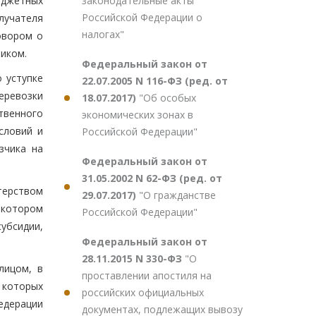
законодательные акты
юджетных
Российской Федерации о
лучателя
налогах"
овором о
иком.
Федеральный закон от
 уступке
22.07.2005 N 116-ФЗ (ред. от
еревозки
18.07.2017)
"Об особых
твенного
экономических зонах в
словий и
Российской Федерации"
зчика на
Федеральный закон от
31.05.2002 N 62-ФЗ (ред. от
терством
29.07.2017)
"О гражданстве
 котором
Российской Федерации"
убсидии,
Федеральный закон от
28.11.2015 N 330-ФЗ
"О
лицом, в
проставлении апостиля на
 которых
российских официальных
едерации
документах, подлежащих вывозу