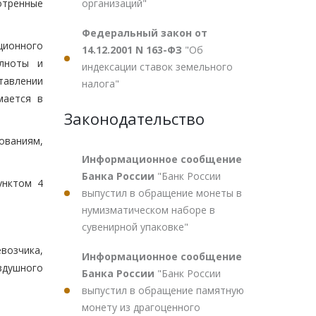
организаций"
отренные
Федеральный закон от
ационного
14.12.2001 N 163-ФЗ
"Об
олноты и
индексации ставок земельного
тавлении
налога"
мается в
Законодательство
ованиям,
Информационное сообщение
Банка России
"Банк России
унктом 4
выпустил в обращение монеты в
нумизматическом наборе в
сувенирной упаковке"
возчика,
Информационное сообщение
здушного
Банка России
"Банк России
выпустил в обращение памятную
монету из драгоценного