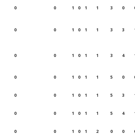
0
0
1
0
1
1
3
0
0
0
1
0
1
1
3
3
0
0
1
0
1
1
3
4
0
0
1
0
1
1
5
0
0
0
1
0
1
1
5
3
0
0
1
0
1
1
5
4
0
0
1
0
1
2
0
0