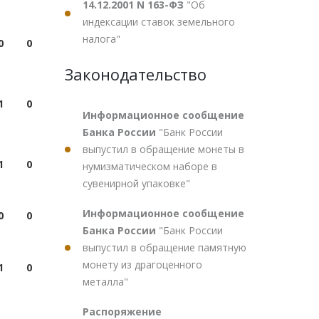
14.12.2001 N 163-ФЗ
"Об
индексации ставок земельного
налога"
0
0
Законодательство
1
0
Информационное сообщение
Банка России
"Банк России
выпустил в обращение монеты в
1
0
нумизматическом наборе в
сувенирной упаковке"
Информационное сообщение
0
0
Банка России
"Банк России
выпустил в обращение памятную
монету из драгоценного
1
0
металла"
Распоряжение