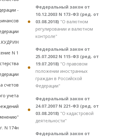
Федеральный закон от
дерации -
10.12.2003 N 173-ФЗ (ред. от
финансов
03.08.2018)
"О валютном
регулировании и валютном
едерации
контроле"
Л.КУДРИН
Федеральный закон от
ение N 1
25.07.2002 N 115-ФЗ (ред. от
стерства
19.07.2018)
"О правовом
положении иностранных
едерации
граждан в Российской
а счетов
Федерации"
ого учета
Федеральный закон от
24.07.2007 N 221-ФЗ (ред. от
реждений
03.08.2018)
"О кадастровой
именению"
деятельности"
г. N 174н
Федеральный закон от