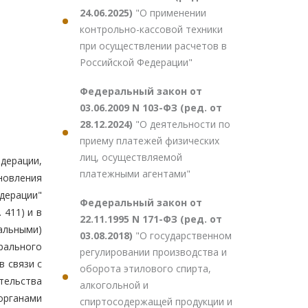
24.06.2025)
"О применении
контрольно-кассовой техники
при осуществлении расчетов в
Российской Федерации"
Федеральный закон от
03.06.2009 N 103-ФЗ (ред. от
28.12.2024)
"О деятельности по
приему платежей физических
лиц, осуществляемой
дерации,
платежными агентами"
ановления
дерации"
Федеральный закон от
 411) и в
22.11.1995 N 171-ФЗ (ред. от
альными)
03.08.2018)
"О государственном
рального
регулировании производства и
в связи с
оборота этилового спирта,
тельства
алкогольной и
органами
спиртосодержащей продукции и