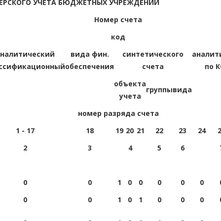
ТЕРСКОГО УЧЕТА БЮДЖЕТНЫХ УЧРЕЖДЕНИЙ
Номер счета
код
аналитический
вида фин.
синтетического
аналит
ссификационный
обеспечения
счета
по 
объекта
группы
вида
учета
номер разряда счета
1 - 17
18
19
20
21
22
23
24
2
3
4
5
6
0
0
1
0
0
0
0
0
0
0
1
0
1
0
0
0