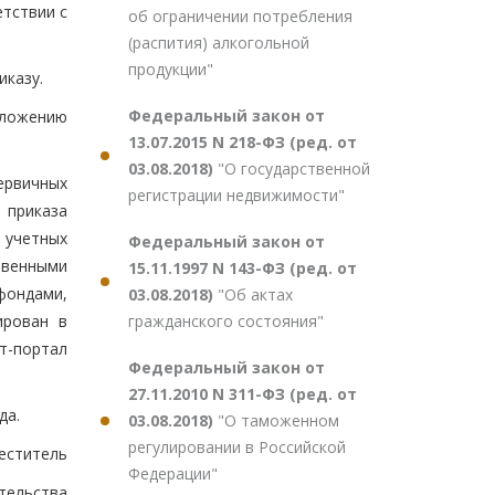
тствии с
об ограничении потребления
(распития) алкогольной
продукции"
иказу.
Федеральный закон от
иложению
13.07.2015 N 218-ФЗ (ред. от
03.08.2018)
"О государственной
ервичных
регистрации недвижимости"
 приказа
 учетных
Федеральный закон от
твенными
15.11.1997 N 143-ФЗ (ред. от
фондами,
03.08.2018)
"Об актах
гражданского состояния"
ирован в
т-портал
Федеральный закон от
27.11.2010 N 311-ФЗ (ред. от
да.
03.08.2018)
"О таможенном
регулировании в Российской
еститель
Федерации"
тельства