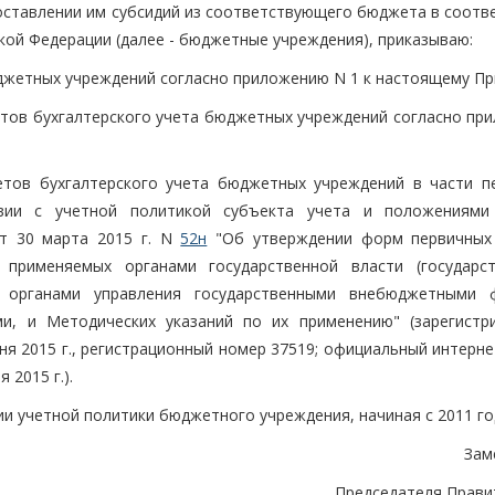
оставлении им субсидий из соответствующего бюджета в соотве
кой Федерации (далее - бюджетные учреждения), приказываю:
юджетных учреждений согласно приложению N 1 к настоящему Пр
етов бухгалтерского учета бюджетных учреждений согласно пр
тов бухгалтерского учета бюджетных учреждений в части п
вии с учетной политикой субъекта учета и положениями
т 30 марта 2015 г. N
52н
"Об утверждении форм первичных
, применяемых органами государственной власти (государс
, органами управления государственными внебюджетными 
ми, и Методических указаний по их применению" (зарегистр
я 2015 г., регистрационный номер 37519; официальный интерне
 2015 г.).
и учетной политики бюджетного учреждения, начиная с 2011 го
Зам
Председателя Прави