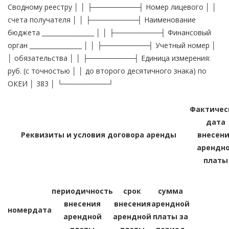
Сводному реестру │ │ ├─────────┤ Номер лицевого │ │
счета получателя │ │ ├─────────┤ Наименование
бюджета _________________ │ │ ├─────────┤ Финансовый
орган _________________ │ │ ├─────────┤ Учетный номер │
│ обязательства │ │ ├─────────┤ Единица измерения:
руб. (с точностью │ │ до второго десятичного знака) по
ОКЕИ │ 383 │ └─────────┘
Фактичес
дата
Реквизиты и условия договора аренды
внесен
арендн
платы
периодичность
срок
сумма
внесения
внесения
арендной
номер
дата
арендной
арендной
платы за