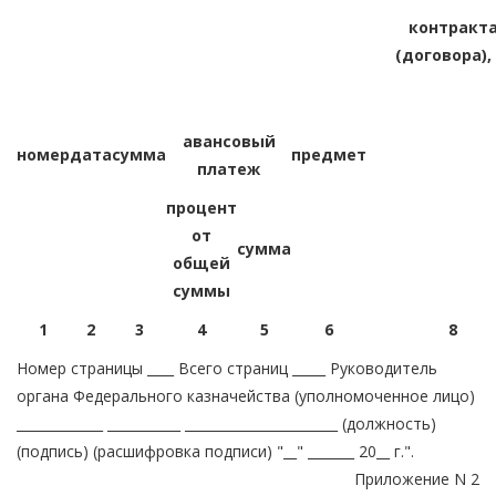
контракт
(договора),
авансовый
номер
дата
сумма
предмет
платеж
процент
от
сумма
общей
суммы
1
2
3
4
5
6
8
Номер страницы ____ Всего страниц _____ Руководитель
органа Федерального казначейства (уполномоченное лицо)
_____________ ___________ _______________________ (должность)
(подпись) (расшифровка подписи) "__" _______ 20__ г.".
Приложение N 2