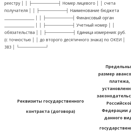
реестру │ │ ├─────────┤ Номер лицевого │ │ счета
получателя │ │ ├─────────┤ Наименование бюджета
_________________ │ │ ├─────────┤ Финансовый орган
_________________ │ │ ├─────────┤ Учетный номер │ │
обязательства │ │ ├─────────┤ Единица измерения: руб.
(с точностью │ │ до второго десятичного знака) по ОКЕИ │
383 │ └─────────┘
Предельны
размер авансо
платежа,
установлен
законодатель
Реквизиты государственного
Российско
Федерации 
контракта (договора)
данного ви
государствен