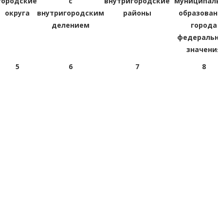
городские
с
внутригородские
муниципал
округа
внутригородским
районы
образован
делением
города
федеральн
значени
5
6
7
8