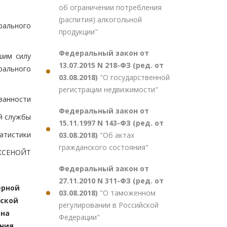
об ограничении потребления
(распития) алкогольной
ального
продукции"
Федеральный закон от
шим силу
13.07.2015 N 218-ФЗ (ред. от
рального
03.08.2018)
"О государственной
регистрации недвижимости"
занности
Федеральный закон от
й службы
15.11.1997 N 143-ФЗ (ред. от
татистики
03.08.2018)
"Об актах
гражданского состояния"
ОКСЕНОЙТ
Федеральный закон от
27.11.2010 N 311-ФЗ (ред. от
ерной
03.08.2018)
"О таможенном
йской
регулировании в Российской
она
Федерации"
ения