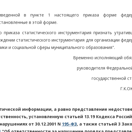
иведенной в пункте 1 настоящего приказа форме федер
установленные в этой форме.
о приказа статистического инструментария признать утратив
ждении статистического инструментария для организации феде
ики и социальной сферы муниципального образования".
Временно исполняющий обя
руководителя Федерально
государственной с
Г.К.
тической информации, а равно представление недостов
твенность, установленную статьей 13.19 Кодекса Росси
арушениях от 30.12.2001 N
195-ФЗ
, а также статьей 3 Зак
1
"Об ответственности за нарушение порядка представл