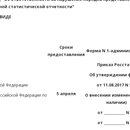
ной статистической отчетности"
 ВИДЕ
Сроки
Форма N 1-админи
предоставления
Приказ Росста
Об утверждении 
ой Федерации:
от 11.08.2017 N 
5 апреля
оссийской Федерации по
О внесении измене
наличии)
от ____________ N 
от ____________ N 