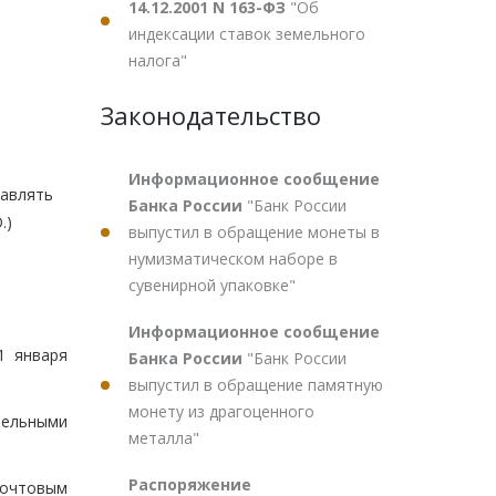
14.12.2001 N 163-ФЗ
"Об
индексации ставок земельного
налога"
Законодательство
Информационное сообщение
тавлять
Банка России
"Банк России
.)
выпустил в обращение монеты в
нумизматическом наборе в
сувенирной упаковке"
Информационное сообщение
1 января
Банка России
"Банк России
выпустил в обращение памятную
монету из драгоценного
тельными
металла"
Распоряжение
почтовым