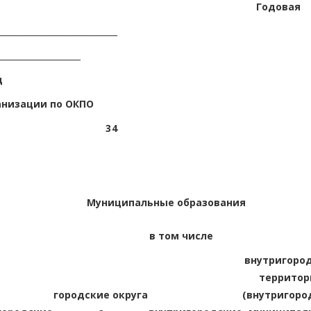
Годовая
________________________
___________________
д
низации по ОКПО
3
4
Муниципальные образования
в том числе
внутригоро
территор
городские округа
(внутригоро