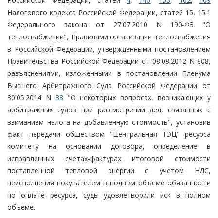
Российской Федерации, статей
4
,
146
,
153
,
162
,
169
Налогового кодекса Российской Федерации, статей 15, 15.1
Федерального закона от 27.07.2010 N 190-ФЗ "О
теплоснабжении", Правилами организации теплоснабжения
в Российской Федерации, утвержденными постановлением
Правительства Российской Федерации от 08.08.2012 N 808,
разъяснениями, изложенными в постановлении Пленума
Высшего Арбитражного Суда Российской Федерации от
30.05.2014 N
33
"О некоторых вопросах, возникающих у
арбитражных судов при рассмотрении дел, связанных с
взиманием налога на добавленную стоимость", установив
факт передачи обществом "Центральная ТЭЦ" ресурса
комитету на основании договора, определение в
исправленных счетах-фактурах итоговой стоимости
поставленной тепловой энергии с учетом НДС,
неисполнения покупателем в полном объеме обязанности
по оплате ресурса, суды удовлетворили иск в полном
объеме.