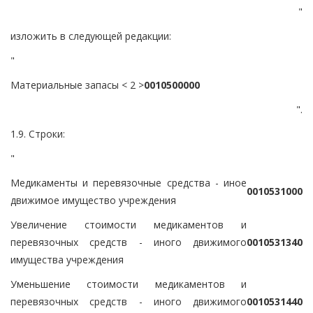
"
изложить в следующей редакции:
"
Материальные запасы < 2 >
0
0
1
0
5
0
0
0
0
0
".
1.9. Строки:
"
Медикаменты и перевязочные средства - иное
0
0
1
0
5
3
1
0
0
0
движимое имущество учреждения
Увеличение стоимости медикаментов и
перевязочных средств - иного движимого
0
0
1
0
5
3
1
3
4
0
имущества учреждения
Уменьшение стоимости медикаментов и
перевязочных средств - иного движимого
0
0
1
0
5
3
1
4
4
0