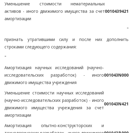
Уменьшение стоимости нематериальных
активов - иного движимого имущества за счет
0
0
1
0
4
3
9
4
2
1
амортизации
"
признать утратившими силу и после них дополнить
строками следующего содержания:
"
Амортизация научных исследований (научно-
исследовательских разработок) - иного
0
0
1
0
4
3
N
0
0
0
движимого имущества учреждения
Уменьшение стоимости научных исследований
(научно-исследовательских разработок) - иного
0
0
1
0
4
3
N
4
2
1
движимого имущества учреждения за счет
амортизации
Амортизация опытно-конструкторских и
технологических разработок - иного движимого
0
0
1
0
4
3
R
0
0
0