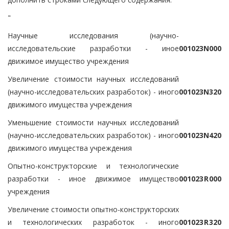
"
Научные исследования (научно-
исследовательские разработки - иное
0
0
1
0
2
3
N
0
0
0
движимое имущество учреждения
Увеличение стоимости научных исследований
(научно-исследовательских разработок) - иного
0
0
1
0
2
3
N
3
2
0
движимого имущества учреждения
Уменьшение стоимости научных исследований
(научно-исследовательских разработок) - иного
0
0
1
0
2
3
N
4
2
0
движимого имущества учреждения
Опытно-конструкторские и технологические
разработки - иное движимое имущество
0
0
1
0
2
3
R
0
0
0
учреждения
Увеличение стоимости опытно-конструкторских
и технологических разработок - иного
0
0
1
0
2
3
R
3
2
0