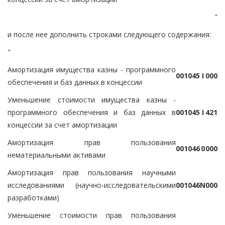
"
и после нее дополнить строками следующего содержания:
"
Амортизация имущества казны - программного
0
0
1
0
4
5
I
0
0
0
обеспечения и баз данных в концессии
Уменьшение стоимости имущества казны -
программного обеспечения и баз данных в
0
0
1
0
4
5
I
4
2
1
концессии за счет амортизации
Амортизация прав пользования
0
0
1
0
4
6
0
0
0
0
нематериальными активами
Амортизация прав пользования научными
исследованиями (научно-исследовательскими
0
0
1
0
4
6
N
0
0
0
разработками)
Уменьшение стоимости прав пользования