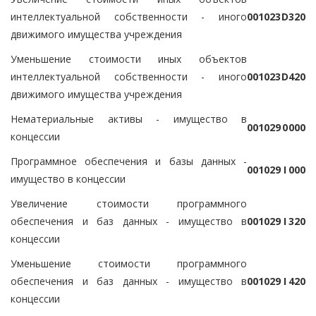
интеллектуальной собственности - иного
0
0
1
0
2
3
D
3
2
0
движимого имущества учреждения
Уменьшение стоимости иных объектов
интеллектуальной собственности - иного
0
0
1
0
2
3
D
4
2
0
движимого имущества учреждения
Нематериальные активы - имущество в
0
0
1
0
2
9
0
0
0
0
концессии
Программное обеспечения и базы данных -
0
0
1
0
2
9
I
0
0
0
имущество в концессии
Увеличение стоимости программного
обеспечения и баз данных - имущество в
0
0
1
0
2
9
I
3
2
0
концессии
Уменьшение стоимости программного
обеспечения и баз данных - имущество в
0
0
1
0
2
9
I
4
2
0
концессии