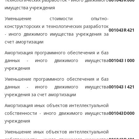
имущества учреждения
Уменьшение стоимости опытно-
конструкторских и технологических разработок
0
0
1
0
4
3
R
4
2
1
- иного движимого имущества учреждения за
счет амортизации
Амортизация программного обеспечения и баз
данных - иного движимого имущества
0
0
1
0
4
3
I
0
0
0
учреждения
Уменьшение программного обеспечения и баз
данных - иного движимого имущества
0
0
1
0
4
3
I
4
2
1
учреждения за счет амортизации
Амортизация иных объектов интеллектуальной
собственности - иного движимого имущества
0
0
1
0
4
3
D
0
0
0
учреждения
Уменьшение иных объектов интеллектуальной