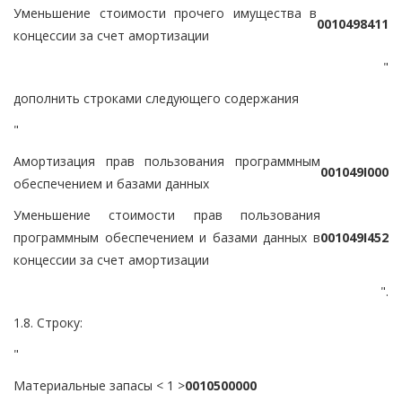
Уменьшение стоимости прочего имущества в
0
0
1
0
4
9
8
4
1
1
концессии за счет амортизации
"
дополнить строками следующего содержания
"
Амортизация прав пользования программным
0
0
1
0
4
9
I
0
0
0
обеспечением и базами данных
Уменьшение стоимости прав пользования
программным обеспечением и базами данных в
0
0
1
0
4
9
I
4
5
2
концессии за счет амортизации
".
1.8. Строку:
"
Материальные запасы < 1 >
0
0
1
0
5
0
0
0
0
0