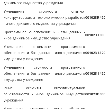
движимого имущества учреждения
Уменьшение стоимости опытно-
конструкторских и технологических разработок
0
0
1
0
2
3
R
4
2
0
- иного движимого имущества учреждения
Программное обеспечение и базы данных -
0
0
1
0
2
3
I
0
0
0
иное движимое имущество учреждения
Увеличение стоимости программного
обеспечения и баз данных - иного движимого
0
0
1
0
2
3
I
3
2
0
имущества учреждения
Уменьшение стоимости программного
обеспечения и баз данных - иного движимого
0
0
1
0
2
3
I
4
2
0
имущества учреждения
Иные объекты интеллектуальной
собственности - иное движимое имущество
0
0
1
0
2
3
D
0
0
0
учреждения
Увеличение стоимости иных объектов