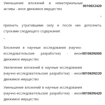
Уменьшение вложений в нематериальные
0
0
1
0
6
3
2
4
2
0
активы - иное движимое имущество
"
признать утратившими силу и после них дополнить
строками следующего содержания:
"
Вложения в научные исследования (научно-
исследовательские разработки) - иное
0
0
1
0
6
3
N
0
0
0
движимое имущество
Увеличение вложений в научные исследования
(научно-исследовательские разработки) - иное
0
0
1
0
6
3
N
3
2
0
движимое имущество
Уменьшение вложений в научные исследования
(научно-исследовательские разработки) - иное
0
0
1
0
6
3
N
4
2
0
движимое имущество