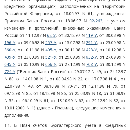
кредитных организациях, расположенных на территории
Российской Федерации, от 18.06.97 N 61, утвержденные
Приказом Банка России от 18.06.97 N
02-263
, с учетом
изменений и дополнений, внесенных Указаниями Банка
России от 11.12.97 N
62-У
, от 30.12.97 N
119-У
, от 30.03.98 N
196-У
, от 09.06.98 N
257-У
, от 15.07.98 N
291-У
, от 25.09.98 N
360-У
, от 10.11.98 N
405-У
, от 30.11.98 N
428-У
, от 10.12.98 N
439-У
, от 23.03.99 N
521-У
, от 25.08.99 N
632-У
, от 27.09.99 N
645-У
, от 05.10.99 N
656-У
, от 27.12.99 N
708-У
, от 30.12.99 N
724-У
("Вестник Банка России" от 29.07.97 N 49, от 24.12.97
N 88, от 14.01.98 N
1
, от 08.04.98 N 22, от 17.07.98 N 41, от
22.07.98 N 48, от 08.10.98 N 70-71, от 12.11.98 N 79, от
09.12.98 N 85, от 18.12.98 N 86, от 25.03.99 N 18, от 31.08.99
N 55, от 06.10.99 N 61, от 13.10.99 N 62, от 29.12.99 N 82, от
10.01.2000 N
1
) (далее - Правила), следующие изменения и
дополнения.
1.1. В План счетов бухгалтерского учета в кредитных