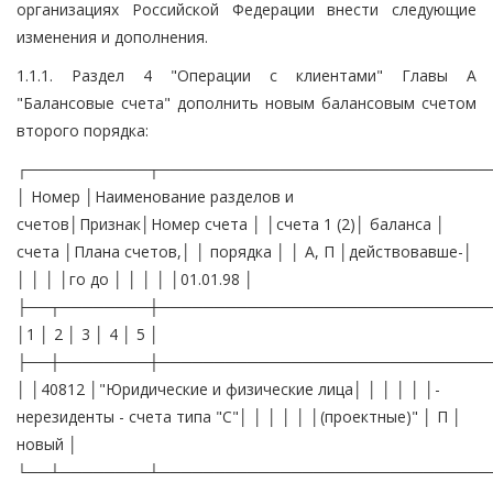
организациях Российской Федерации внести следующие
изменения и дополнения.
1.1.1. Раздел 4 "Операции с клиентами" Главы А
"Балансовые счета" дополнить новым балансовым счетом
второго порядка:
┌───────────┬──────────────────────────────
│ Номер │Наименование разделов и
счетов│Признак│Номер счета │ │счета 1 (2)│ баланса │
счета │Плана счетов,│ │ порядка │ │ А, П │действовавше-│
│ │ │ │го до │ │ │ │ │01.01.98 │
├──┬────────┼──────────────────────────────
│1 │ 2 │ 3 │ 4 │ 5 │
├──┼────────┼──────────────────────────────
│ │40812 │"Юридические и физические лица│ │ │ │ │ │-
нерезиденты - счета типа "С"│ │ │ │ │ │(проектные)" │ П │
новый │
└──┴────────┴──────────────────────────────