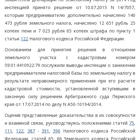
инспекцией принято решение от 10.07.2015 N 14/7057,
которым предпринимателю дополнительно начислено 140
473 рубля земельного налога, начислено 12 651 рубль 25
копеек пени и 7 023 рубля 65 копеек штрафа по пункту 1
статьи
122
Налогового кодекса Российской Федерации.
Основанием для принятия решения в отношении
земельного участка с кадастровым номером
59:01:4410922:79 послужили выводы инспекции о занижении
предпринимателем налоговой базы по земельному налогу в
результате неправомерного применения при его расчете
кадастровой стоимости, установленной вступившим в
законную силу решением Арбитражного суда Пермского
края от 17.07.2014 по делу N А50-10194/2014.
Оценив представленные доказательства в их совокупности
и взаимной связи, руководствуясь положениями статей
75
,
111
,
122
,
387
-
391
,
396
Налогового кодекса Российской
Федерации, статей 65, 66 Земельного кодекса Российской