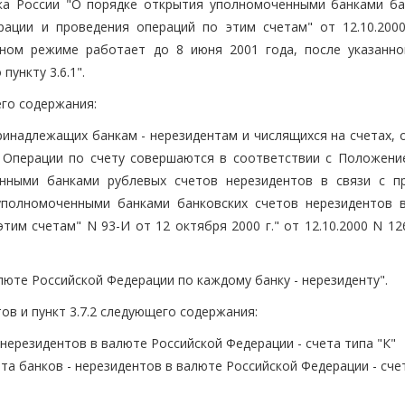
нка России "О порядке открытия уполномоченными банками ба
рации и проведения операций по этим счетам" от 12.10.20
ном режиме работает до 8 июня 2001 года, после указанно
пункту 3.6.1".
щего содержания:
 принадлежащих банкам - нерезидентам и числящихся на счетах,
. Операции по счету совершаются в соответствии с Положени
нными банками рублевых счетов нерезидентов в связи с п
уполномоченными банками банковских счетов нерезидентов 
им счетам" N 93-И от 12 октября 2000 г." от 12.10.2000 N 12
люте Российской Федерации по каждому банку - нерезиденту".
етов и пункт 3.7.2 следующего содержания:
 нерезидентов в валюте Российской Федерации - счета типа "К"
та банков - нерезидентов в валюте Российской Федерации - сче