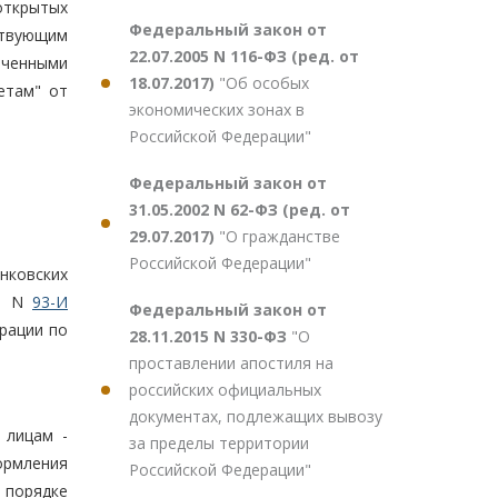
 открытых
Федеральный закон от
ствующим
22.07.2005 N 116-ФЗ (ред. от
оченными
18.07.2017)
"Об особых
етам" от
экономических зонах в
Российской Федерации"
Федеральный закон от
31.05.2002 N 62-ФЗ (ред. от
29.07.2017)
"О гражданстве
Российской Федерации"
нковских
00 N
93-И
Федеральный закон от
рации по
28.11.2015 N 330-ФЗ
"О
проставлении апостиля на
российских официальных
документах, подлежащих вывозу
 лицам -
за пределы территории
ормления
Российской Федерации"
 порядке