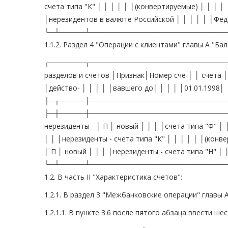
счета типа "К" │ │ │ │ │ │(конвертируемые) │ │ │ │
│нерезидентов в валюте Российской │ │ │ │ │ │Феде
└─┴─────┴───────────────────────────
1.1.2. Раздел 4 "Операции с клиентами" главы А "Б
┌───────┬─────────────────────────────
разделов и счетов │Признак│Номер сче-│ │ счета │ б
│действо- │ │ │ │ │вавшего до│ │ │ │ │01.01.1998│
├─┬─────┼──────────────────────────────
├─┼─────┼──────────────────────────────
нерезиденты - │ П │ новый │ │ │ │счета типа "Ф" │ 
│ │ │нерезиденты - счета типа "К" │ │ │ │ │ │(конв
│ П │ новый │ │ │ │нерезиденты - счета типа "Н" │ 
└─┴─────┴───────────────────────────
1.2. В часть II "Характеристика счетов":
1.2.1. В раздел 3 "Межбанковские операции" главы 
1.2.1.1. В пункте 3.6 после пятого абзаца ввести 