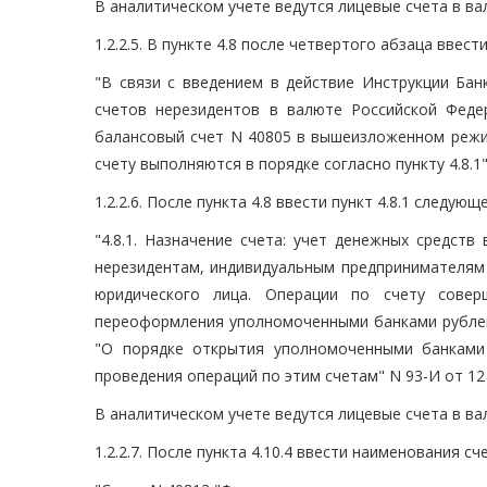
В аналитическом учете ведутся лицевые счета в ва
1.2.2.5. В пункте 4.8 после четвертого абзаца вве
"В связи с введением в действие Инструкции Ба
счетов нерезидентов в валюте Российской Феде
балансовый счет N 40805 в вышеизложенном режим
счету выполняются в порядке согласно пункту 4.8.1"
1.2.2.6. После пункта 4.8 ввести пункт 4.8.1 следую
"4.8.1. Назначение счета: учет денежных средст
нерезидентам, индивидуальным предпринимателям
юридического лица. Операции по счету сове
переоформления уполномоченными банками рублевы
"О порядке открытия уполномоченными банками
проведения операций по этим счетам" N 93-И от 12 о
В аналитическом учете ведутся лицевые счета в ва
1.2.2.7. После пункта 4.10.4 ввести наименования с