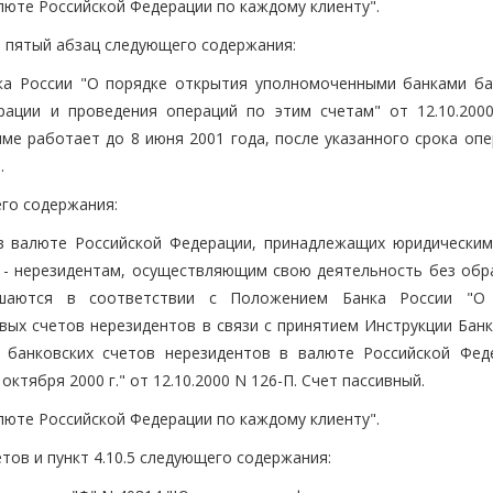
люте Российской Федерации по каждому клиенту".
сти пятый абзац следующего содержания:
нка России "О порядке открытия уполномоченными банками ба
рации и проведения операций по этим счетам" от 12.10.20
е работает до 8 июня 2001 года, после указанного срока опе
.
щего содержания:
в в валюте Российской Федерации, принадлежащих юридическим
 - нерезидентам, осуществляющим свою деятельность без обр
ршаются в соответствии с Положением Банка России "О
х счетов нерезидентов в связи с принятием Инструкции Банк
 банковских счетов нерезидентов в валюте Российской Фед
ктября 2000 г." от 12.10.2000 N 126-П. Счет пассивный.
люте Российской Федерации по каждому клиенту".
четов и пункт 4.10.5 следующего содержания: