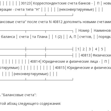
 │ │ │ │ │ │ │30123│Корреспондентские счета банков - │ П │ нов
рации - счета типа "Н" │ │ │ │ │ │(неконвертируемые) │ │ │
──────────┴───────┴──────────┘
алансовые счета" после счета N 40812 дополнить новыми счетами
────────┬───────┬──────────┐ │ Номер │ Наименов
аланса │ счета │та Плана │ │ 1 (2) │ │ А, П │счетов, │ │порядк
───────┼───────┼──────────┤ │1│ 2 │ 3 │ 4 │ 5 │
───────┼───────┼──────────┤ │ │40813│Физические 
│ │ │ │ │ │ │ │ │ │40814│Юридические и физические лица - │ П │
ертируемые) │ │ │ │ │ │ │ │ │ │ │40815│Юридические и физически
│ │ │ │ │(неконвертируемые) │ │ │
──────────┴───────┴──────────┘
А "Балансовые счета":
шестой абзац следующего содержания: