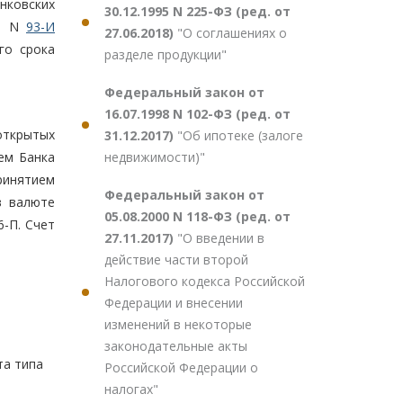
нковских
30.12.1995 N 225-ФЗ (ред. от
00 N
93-И
27.06.2018)
"О соглашениях о
го срока
разделе продукции"
Федеральный закон от
16.07.1998 N 102-ФЗ (ред. от
 открытых
31.12.2017)
"Об ипотеке (залоге
недвижимости)"
ем Банка
ринятием
Федеральный закон от
в валюте
05.08.2000 N 118-ФЗ (ред. от
6-П. Счет
27.11.2017)
"О введении в
действие части второй
Налогового кодекса Российской
Федерации и внесении
изменений в некоторые
законодательные акты
та типа
Российской Федерации о
налогах"