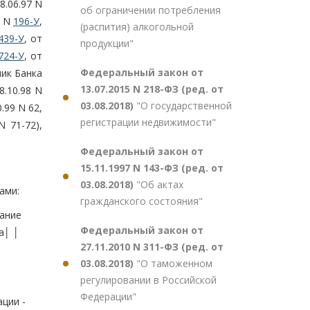
8.06.97 N
об ограничении потребления
8 N
196-У
,
(распития) алкогольной
439-У
, от
продукции"
724-У
, от
Федеральный закон от
ик Банка
13.07.2015 N 218-ФЗ (ред. от
08.10.98 N
03.08.2018)
"О государственной
0.99 N 62,
регистрации недвижимости"
N 71-72),
Федеральный закон от
15.11.1997 N 143-ФЗ (ред. от
03.08.2018)
"Об актах
ами:
гражданского состояния"
ание
Федеральный закон от
а│ │
27.11.2010 N 311-ФЗ (ред. от
03.08.2018)
"О таможенном
регулировании в Российской
Федерации"
ции -