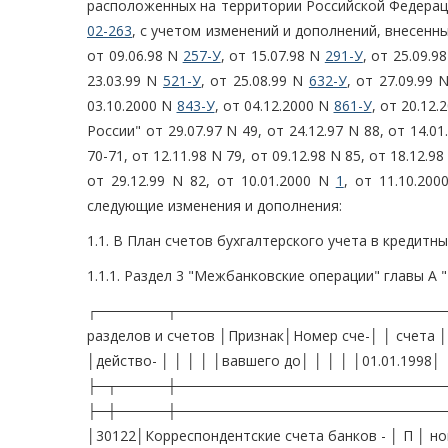
расположенных на территории Российской Федерации
02-263
, с учетом изменений и дополнений, внесенн
от 09.06.98 N
257-У
, от 15.07.98 N
291-У
, от 25.09.9
23.03.99 N
521-У
, от 25.08.99 N
632-У
, от 27.09.99 
03.10.2000 N
843-У
, от 04.12.2000 N
861-У
, от 20.12
России" от 29.07.97 N 49, от 24.12.97 N 88, от 14.0
70-71, от 12.11.98 N 79, от 09.12.98 N 85, от 18.12.98
от 29.12.99 N 82, от 10.01.2000 N
1
, от 11.10.200
следующие изменения и дополнения:
1.1. В План счетов бухгалтерского учета в кредитн
1.1.1. Раздел 3 "Межбанковские операции" главы А
┌───────┬─────────────────────────────
разделов и счетов │Признак│Номер сче-│ │ счета │ б
│действо- │ │ │ │ │вавшего до│ │ │ │ │01.01.1998│
├─┬─────┼──────────────────────────────
├─┼─────┼───────────────────────────
│30122│Корреспондентские счета банков - │ П │ но