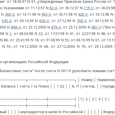
" от 18.06.97 N 61, утвержденные Приказом Банка России от 1
ых Указаниями от 11.12.97 N
62-У
, от 30.12.97 N
119-У
, от 30.03.9
8 N
360-У
, от 10.11.98 N
405-У
, от 30.11.98 N
428-У
, от 10.12.98 N
N
645-У
, от 05.10.99 N
656-У
, от 27.12.99 N
708-У
, от 30.12.99 N
.2000 N
868-У
, от 25.12.2000 N
879-У
, от 25.12.2000 N
881-У
("Вестн
1.98 N
1
, от 08.04.98 N 22, от 17.07.98 N 41, от 22.07.98 N 48, от 
 N 86, от 25.03.99 N 18, от 31.08.99 N 55, от 06.10.99 N 61, от 13.1
0 N 55, от 14.12.2000 N 68, от 27.12.2000 N 70, от 29.12.2000 
ых организациях Российской Федерации:
 "Балансовые счета" после счета N 30119 дополнить новыми счет
────────┬───────┬──────────┐ │ Номер │ Наименов
аланса │ счета │та Плана │ │ 1 (2) │ │ А, П │счетов, │ │порядк
───────┼───────┼──────────┤ │1│ 2 │ 3 │ 4 │ 5 │
──────────┼───────┼──────────┤ │
вый │ │ │ │нерезидентов в валюте Российской │ │ │ │ │ │Федера