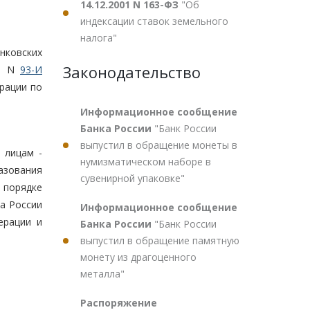
14.12.2001 N 163-ФЗ
"Об
индексации ставок земельного
налога"
нковских
Законодательство
00 N
93-И
рации по
Информационное сообщение
Банка России
"Банк России
выпустил в обращение монеты в
 лицам -
нумизматическом наборе в
азования
сувенирной упаковке"
 порядке
а России
Информационное сообщение
ерации и
Банка России
"Банк России
выпустил в обращение памятную
монету из драгоценного
металла"
Распоряжение