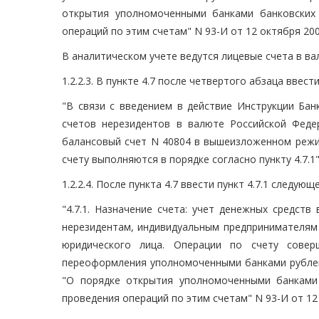
открытия уполномоченными банками банковских
операций по этим счетам" N 93-И от 12 октября 2000
В аналитическом учете ведутся лицевые счета в ва
1.2.2.3. В пункте 4.7 после четвертого абзаца вве
"В связи с введением в действие Инструкции Ба
счетов нерезидентов в валюте Российской Феде
балансовый счет N 40804 в вышеизложенном режим
счету выполняются в порядке согласно пункту 4.7.1"
1.2.2.4. После пункта 4.7 ввести пункт 4.7.1 следую
"4.7.1. Назначение счета: учет денежных средст
нерезидентам, индивидуальным предпринимателям
юридического лица. Операции по счету сове
переоформления уполномоченными банками рублевы
"О порядке открытия уполномоченными банками
проведения операций по этим счетам" N 93-И от 12 о