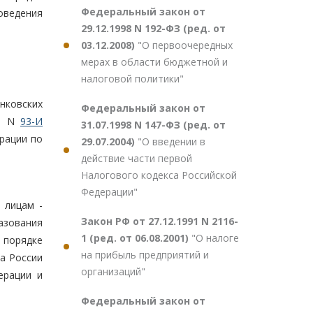
Федеральный закон от
оведения
29.12.1998 N 192-ФЗ (ред. от
03.12.2008)
"О первоочередных
мерах в области бюджетной и
налоговой политики"
нковских
Федеральный закон от
00 N
93-И
31.07.1998 N 147-ФЗ (ред. от
рации по
29.07.2004)
"О введении в
действие части первой
Налогового кодекса Российской
Федерации"
 лицам -
Закон РФ от 27.12.1991 N 2116-
азования
1 (ред. от 06.08.2001)
"О налоге
 порядке
на прибыль предприятий и
а России
организаций"
ерации и
Федеральный закон от