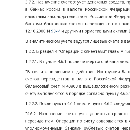
3.7.2. Назначение счетов: учет денежных средств,
в банках России в валюте Российской Федерац
валютным законодательством Российской Федерац
банками банковских счетов нерезидентов в валю
12.10.2000 N
93-И
и другими нормативными актами Б
В аналитическом учете ведутся лицевые счета в ва
1.2.2. В раздел 4 "Операции с клиентами" главы А "
1.2.2.1. В пункте 4.6.1 после четвертого абзаца вв
"В связи с введением в действие Инструкции Ба
счетов нерезидентов в валюте Российской Феде
балансовый счет N 40803 в вышеизложенном режим
счету выполняются в порядке согласно пункту 4.6.2"
1.2.2.2. После пункта 4.6.1 ввести пункт 4.6.2 следу
"4.6.2. Назначение счета: учет денежных средст
нерезидентам. Операции по счету совершаются в
уполномоченными банками рублевых счетов нере