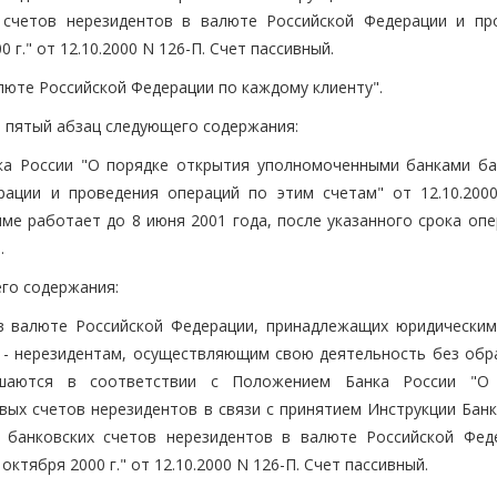
 счетов нерезидентов в валюте Российской Федерации и пр
 г." от 12.10.2000 N 126-П. Счет пассивный.
люте Российской Федерации по каждому клиенту".
сти пятый абзац следующего содержания:
нка России "О порядке открытия уполномоченными банками ба
рации и проведения операций по этим счетам" от 12.10.20
е работает до 8 июня 2001 года, после указанного срока опе
.
щего содержания:
в в валюте Российской Федерации, принадлежащих юридическим
 - нерезидентам, осуществляющим свою деятельность без обр
ршаются в соответствии с Положением Банка России "О
х счетов нерезидентов в связи с принятием Инструкции Банк
 банковских счетов нерезидентов в валюте Российской Фед
ктября 2000 г." от 12.10.2000 N 126-П. Счет пассивный.