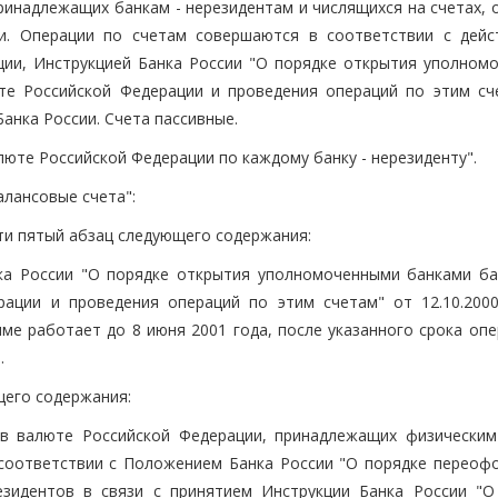
 принадлежащих банкам - нерезидентам и числящихся на счетах,
ии. Операции по счетам совершаются в соответствии с дей
ии, Инструкцией Банка России "О порядке открытия уполном
те Российской Федерации и проведения операций по этим сч
анка России. Счета пассивные.
люте Российской Федерации по каждому банку - нерезиденту".
Балансовые счета":
ести пятый абзац следующего содержания:
нка России "О порядке открытия уполномоченными банками ба
рации и проведения операций по этим счетам" от 12.10.20
е работает до 8 июня 2001 года, после указанного срока опе
.
ющего содержания:
в в валюте Российской Федерации, принадлежащих физическим
 соответствии с Положением Банка России "О порядке переоф
зидентов в связи с принятием Инструкции Банка России "О