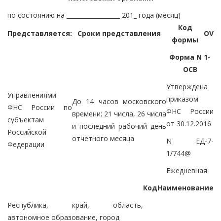
по состоянию на __________________ 201_ года (месяц)
Код
Представляется:
Сроки представления
OV
формы
Форма N 1-
ОСВ
Утверждена
Управлениями
приказом
До 14 часов московского
ФНС России по
ФНС России
времени; 21 числа, 26 числа
субъектам
от 30.12.2016
и последний рабочий день
Российской
отчетного месяца
N ЕД-7-
Федерации
1/744@
Ежедневная
Код
Наименование
Республика, край, область,
автономное образование, город